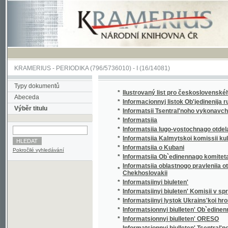
KRAMERIUS
-
PERIODIKA
(796/5736010) -
I
(16/14081)
Typy dokumentů
*
Ilustrovaný list pro československého voják
Abeceda
*
Informacionnyj listok Ob'jedinenija russkoj 
Výběr titulu
*
Informatsii Tsentral'noho vykonavchoho kom
*
Informatsiia
*
Informatsiia Iugo-vostochnago otdela Ob`edi
*
Informatsiia Kalmytskoi komissii kul'turnyk
*
Informatsiia o Kubani
Pokročilé vyhledávání
*
Informatsiia Ob`edinennago komiteta obshch
Informatsiia oblastnogo pravleniia otdela Ob
*
Chekhoslovakii
*
Informatsiinyi biuleten'
*
Informatsiinyi biuleten' Komisii v spravi t. 
*
Informatsiinyi lystok Ukrains'koi hromady 
*
Informatsionnyi biulleten' Ob`edinennago ko
*
Informatsionnyi biulleten' ORESO
Informatsionnyi biulleten' Tsentral'nogo bi
*
organizatsii - O.R.D.S.O.
*
Informatsionnyi list Professional'nogo soiuz