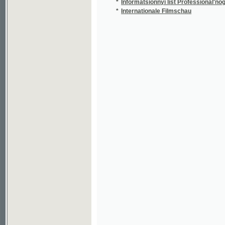
©2003-2010
Developed
under GNU GPL
by
Qbizm
,
NKČR
and
KNAV