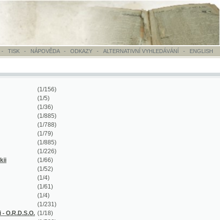
OVĚDA
-
ODKAZY
-
ALTERNATIVNÍ VYHLEDÁVÁNÍ
-
ENGLISH
/156)
/5)
/36)
/885)
/788)
/79)
/885)
/226)
/66)
/52)
/4)
/61)
/4)
/231)
/18)
/582)
/10888)