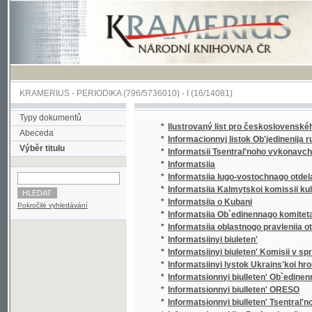
KRAMERIUS
-
PERIODIKA
(796/5736010) -
I
(16/14081)
Typy dokumentů
*
Ilustrovaný list pro československého voják
Abeceda
*
Informacionnyj listok Ob'jedinenija russkoj 
Výběr titulu
*
Informatsii Tsentral'noho vykonavchoho kom
*
Informatsiia
*
Informatsiia Iugo-vostochnago otdela Ob`edi
*
Informatsiia Kalmytskoi komissii kul'turnyk
*
Informatsiia o Kubani
Pokročilé vyhledávání
*
Informatsiia Ob`edinennago komiteta obshch
*
Informatsiia oblastnogo pravleniia otdela Ob
*
Informatsiinyi biuleten'
*
Informatsiinyi biuleten' Komisii v spravi t. 
*
Informatsiinyi lystok Ukrains'koi hromady 
*
Informatsionnyi biulleten' Ob`edinennago ko
*
Informatsionnyi biulleten' ORESO
*
Informatsionnyi biulleten' Tsentral'nogo biu
*
Informatsionnyi list Professional'nogo soiuz
*
Internationale Filmschau