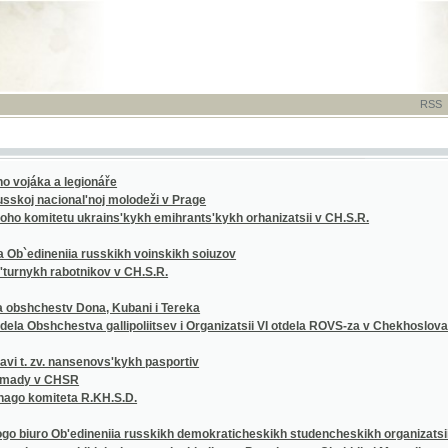
RSS
-
TISK
-
NÁP
a a legionáře
(1
nacional'noj molodeži v Prage
(1
itetu ukrains'kykh emihrants'kykh orhanizatsii v CH.S.R.
(1
(1
neniia russkikh voinskikh soiuzov
(1
h rabotnikov v CH.S.R.
(1
(1
estv Dona, Kubani i Tereka
(1
shchestva gallipoliitsev i Organizatsii VI otdela ROVS-za v Chekhoslovakii
(1
(1
zv. nansenovs'kykh pasportiv
(1
v CHSR
(1
miteta R.KH.S.D.
(1
(1
ro Ob'edineniia russkikh demokraticheskikh studencheskikh organizatsii - O.R.D.S.O.
(1
a russkikh inzhenerov i tekhnikov v Protektorate Chekhiia i Moraviia
(1
(1