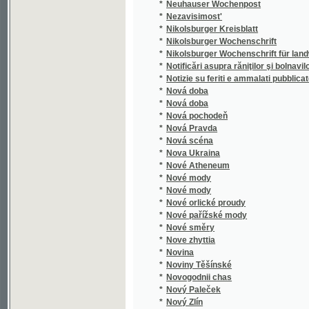
*
Notificări asupra răniţilor şi bolnavilor edată 
*
Notizie su feriti e ammalati pubblicate il
*
Nová doba
*
Nová doba
*
Nová pochodeň
*
Nová Pravda
*
Nová scéna
*
Nova Ukraina
*
Nové Atheneum
*
Nové mody
*
Nové mody
*
Nové orlické proudy
*
Nové pařížské mody
*
Nové směry
*
Nove zhyttia
*
Novina
*
Noviny Těšínské
*
Novogodnii chas
*
Nový Paleček
*
Nový Zlín
*
Novye zaprosy
©2003-2010
Developed
under GNU GPL
*
Novyi vikhot'
by
Qbizm
,
NKČR
and
KNAV
*
Nowiny