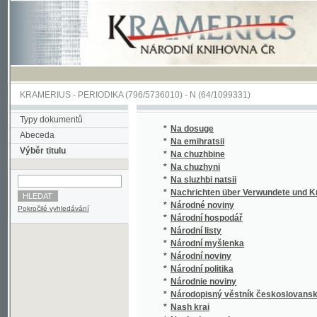
KRAMERIUS
-
PERIODIKA
(796/5736010) -
N
(64/1099331)
Typy dokumentů
*
Na dosuge
Abeceda
*
Na emihratsii
Výběr titulu
*
Na chuzhbine
*
Na chuzhyni
*
Na sluzhbi natsii
*
Nachrichten über Verwundete und Kranke 
*
Národné noviny
Pokročilé vyhledávání
*
Národní hospodář
*
Národní listy
*
Národní myšlenka
*
Národní noviny
*
Národní politika
*
Národnie noviny
*
Národopisný věstník českoslovanský
*
Nash krai
*
Nasha hromada
*
Nasha spilka
*
Nasha Ukraina