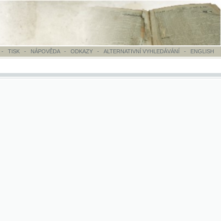
OVĚDA
-
ODKAZY
-
ALTERNATIVNÍ VYHLEDÁVÁNÍ
-
ENGLISH