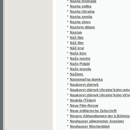
*
Nasha zemlia
*
Nashe slovo
*
Nashym ditiam
*
Nastup
*
Náš film
*
Náš film
*
Náš kraj
*
Naše listy
*
Naše noviny
*
Naše Polabí
*
Naše pravda
*
Našinec
*
Natsional'na dumka
*
Naukovyi zbirnyk
*
Naukovyi zbirnyk Ukrains'koho universytetu
*
Naukovyi zbirnyk Ukrains'koho vil'noho univ
*
Nedelia (Týden)
*
Neue Film-Revue
*
Neue militärische Zeitschrift
*
Neuere Abhandlungen der k.Böhmischen Ges
*
Neuhauser allgemeiner Anzeiger
*
Neuhauser Wochenblatt
*
Neuhauser Wochenpost
*
Nezavisimost'
*
Nikolsburger Kreisblatt
*
Nikolsburger Wochenschrift
*
Nikolsburger Wochenschrift für landwirtscha