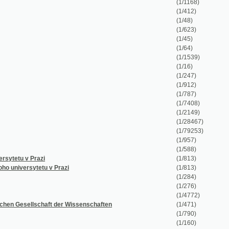
(1/623)
(1/45)
(1/64)
(1/1539)
(1/16)
(1/247)
(1/912)
(1/787)
(1/7408)
(1/2149)
(1/28467)
(1/79253)
(1/957)
(1/588)
 v Prazi
(1/813)
ersytetu v Prazi
(1/813)
(1/284)
(1/276)
(1/4772)
ellschaft der Wissenschaften
(1/471)
(1/790)
(1/160)
(1/364)
(1/141)
(1/1214)
(1/25942)
ftliche, gemeinnützige Interessen und Unterhaltung.
(1/4534)