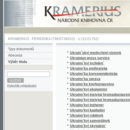
KRAMERIUS
-
PERIODIKA
(796/5736010) -
U
(31/21762)
Typy dokumentů
*
Ukrain´skyi medychnyi vistnyk
Abeceda
*
Ukrainian press service
Výběr titulu
*
Ukrains´kyi tyzhden´
*
Ukrains'ka emihratsiia
*
Ukrains'ka korespondentsiia
*
Ukrains'ka sprava
*
Ukrains'ke knyhoznavstvo
Pokročilé vyhledávání
*
Ukrains'kyi ekonomist
*
Ukrains'kyi instytut hromadoznavstva v Prazi
*
Ukrains'kyi instytut hromadoznavstva v Prazi.
*
Ukrains'kyi inzhener
*
Ukrains'kyi kapitalist
*
Ukrains'kyi robitnyk
*
Ukrains'kyi samostiinyk
*
Ukrains'kyi skytalets'
*
Ukrains'kyi sokil
*
Ukrains'kyi strilets'
*
Ukrains'kyi student