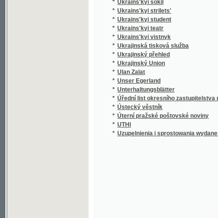
*
Ukrains'kyi teatr
*
Ukrains'kyi vistnyk
*
Ukrajinská tisková služba
*
Ukrajinský přehled
*
Ukrajinský Union
*
Ulan Zalat
*
Unser Egerland
*
Unterhaltungsblätter
*
Úřední list okresního zastupitelstva rokyca
*
Ústecký věstník
*
Úterní pražské poštovské noviny
*
UTHI
*
Uzupelnienia i sprostowania wydane dnia