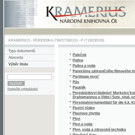
KRAMERIUS
-
PERIODIKA
(796/5736010) -
P
(71/828529)
Typy dokumentů
*
Paleček
Abeceda
*
Paliva
Výběr titulu
*
Paliva a voda
*
Panoráma zahraničního filmového tisku
*
Partiinaja mysl'
*
Pás
*
Pautník
Pokročilé vyhledávání
Peredzizdovyi biuleten' Marksivs'koi hrupy 
*
Drahomanova u Vidni i Sots. stud. soiuzu H
*
Personalvernungsblatt für die k.k. Kreigs-M
*
Pestrý týden
*
Plastove zhyttia
*
Plyn
*
Plyn a voda
*
Plyn, voda a zdravotní technika
*
Plzeňské listy
*
Plzeňské noviny
*
Plzeňské noviny