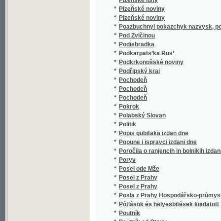
*
Poazbuchnyi pokazchyk nazvysk, podanykh 
*
Pod Zvičinou
*
Podiebradka
*
Podkarpats’ka Rus’
*
Podkrkonošské noviny
*
Podřipský kraj
*
Pochodeň
*
Pochodeň
*
Pochodeň
*
Pokrok
*
Polabský Slovan
*
Politik
*
Popis gubitaka izdan dne
*
Popune i ispravci izdani dne
*
Poročila o ranjencih in bolnikih izdana dne
*
Poryv
*
Posel ode Mže
*
Posel z Prahy
*
Posel z Prahy
*
Posla z Prahy Hospodářsko-průmyslové no
*
Pótlások és helyesbitések kiadatott
*
Poutník
*
Poutník od Otavy
*
Pozor!
*
Práce
*
Prager Film-Korrespondenz
*
Prager Film-Kurier