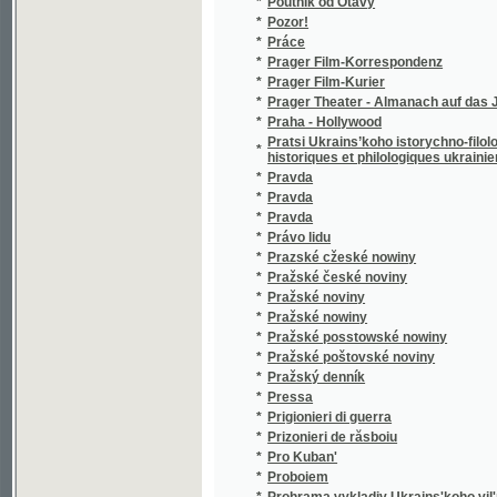
*
Prager Theater - Almanach auf das Jahr....
*
Praha - Hollywood
Pratsi Ukrains’koho istorychno-filolohychno
*
historiques et philologiques ukrainienne a P
*
Pravda
*
Pravda
*
Pravda
*
Právo lidu
*
Prazské cžeské nowiny
*
Pražské české noviny
*
Pražské noviny
*
Pražské nowiny
*
Pražské posstowské nowiny
*
Pražské poštovské noviny
*
Pražský denník
*
Pressa
*
Prigionieri di guerra
*
Prizonieri de răsboiu
*
Pro Kuban'
*
Proboiem
*
Prohrama vykladiv Ukrains'koho vil'noho univ
*
Promin'
*
Průboj
*
Průkopník
*
Průmyslník
*
První doplňkový svazek Zákonů školských
*
Přástky
*
Předvoj