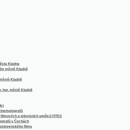
ladna
stě Kladně
Kladně
 městě Kladně
ografů
h a televizních umělců FITES
v Čechách
ského filmu