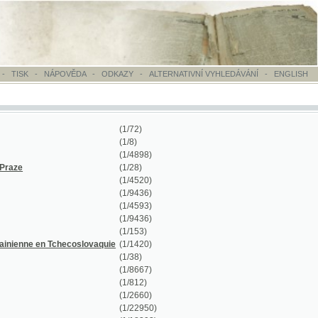
OVĚDA
-
ODKAZY
-
ALTERNATIVNÍ VYHLEDÁVÁNÍ
-
ENGLISH
(1/72)
(1/8)
(1/4898)
(1/28)
(1/4520)
(1/9436)
(1/4593)
(1/9436)
(1/153)
hecoslovaquie
(1/1420)
(1/38)
(1/8667)
(1/812)
(1/2660)
(1/22950)
(1/18393)
(1/18393)
(1/12938)