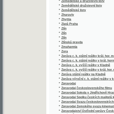
*
Zhuravly
*
Zhyttia
*
Zlatá Praha
*
Zlín
*
Zlín
*
Zlín
*
Zlínská pravda
*
Zmahannia
*
Zora
*
Zpráva c. k. státní reálky král. hor. města K
*
Zpráva c. k. státní reálky v král. horním mě
*
Zpráva c. k. vyšší reálky v Kladně
*
Zpráva c. k. vyšší reálky v král. hor. městě 
*
Zpráva státní reálky na Kladně
*
Zpráva výroční c. k. státní reálky v kr. hor.
*
Zpravodaj
*
Zpravodaj československého filmu
*
Zpravodaj Sokola v Jindřichově Hradci
*
Zpravodaj Spolku českých majitelů kinemat
*
Zpravodaj Svazu československých filmovýc
*
Zpravodaj Zemského svazu kinematografů 
*
Zpravodajství Ústřední správy Českosloven
*
Zprávy Českého zemského archivu
*
Zprávy Československého Červeného kříže
*
Zprávy ČSN
*
Zprávy o raněných a nemocných vydané
*
Zprávy Právnické jednoty moravské v Brně