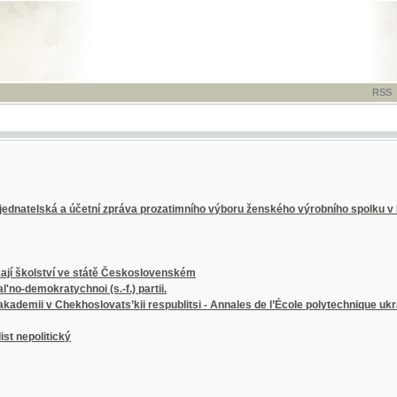
RSS
-
TISK
-
NÁP
elská a účetní zpráva prozatimního výboru ženského výrobního spolku v Praze
olství ve státě Československém
kratychnoi (s.-f.) partii.
v Chekhoslovats’kii respublitsi - Annales de l’École polytechnique ukrainienne en Tc
litický