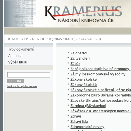
KRAMERIUS
-
PERIODIKA
(796/5736010) -
Z
(47/240598)
Typy dokumentů
*
Za chertoi
Abeceda
*
Za tyzhdien'
Výběr titulu
*
Záběr
*
Zahájení konstitující valné hromady, jednat
*
Zájmy Českomoravské vysočiny
*
Zákony školské
*
Zákony školské
Pokročilé vyhledávání
*
Zákony školské a nařízení, jež se týkají šk
*
Zakordonne biuro Ukrains'koi radykal'no-demo
*
Zapysky Ukrains’koi hospodars’koi akademii 
*
Zarnitsa (Blýskavice)
*
Záwěsek c.k. wlastenských nowin a list nepo
*
Zdraví
*
Zdraví lidu
*
Zdravotnické noviny
*
Zemědělské a družstevní listy
*
Zemědělské družstevní listy
*
Zemědělské listy