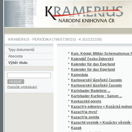
KRAMERIUS
-
PERIODIKA
(796/5736010) -
K
(62/232338)
Typy dokumentů
*
Kais. Königl. Militär-Schematismus für ...
Abeceda
*
Kalendář česko-židovský
Výběr titulu
*
Kalender für das Egerland
*
Kalender für das Egerland
*
Kamedula
*
Karlovarský lázeňský časopis
*
Karlovarský lázeňský časopis
Pokročilé vyhledávání
*
Karlsbader Badeliste ...
*
Karlsbader Kurliste : Saison ...
*
Kavkazskii gorets
*
Kazach'e edinstvo = Kozácká jednota = L'un
*
Kazach'ia mysl'
*
Kazach'ia zemlia
*
Kazachii vestnik = Kozácky věstník = Der K
*
Kazak
*
Kazak na chuzhbine
*
Kazaki
*
Khronika Ukrains'koho instytutu hromadozn