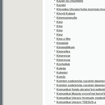
*
Khvyli Kubani
*
Kinematografie
*
Kino
*
Kino
*
Kino
*
Kino
*
Kino a film
*
Kinoklub
*
Kinopublikum
*
Kinoreflex
*
Kinorevue
*
Kinorevue
*
Knyholjub
*
Koleda
*
Kolonist
*
Komár
*
Komitet sodeistviia russkim blagotvoritel'ny
*
Komitet sodeistviia russkim blagotvoritelny
*
Komunikat fondu ukrains'koi politekhniky
*
Komunikat Muzeiu vyzvol'noi borot'by Ukrai
*
Komunikat Upravy hromady studentiv emihra
*
Komunikat Upravy TSESUS-a
*
Komunikat Vykonavchoi komisii ukrains'kykh
*
Konstituční pražské nowiny
*
Kooperatyvnyi ohliad
*
Kraj Královéhradecký
*
Kralevogradetskii "Sredniak"