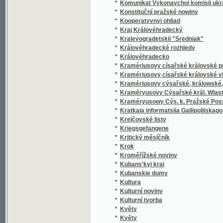
*
Královéhradecké rozhledy
*
Královéhradecko
*
Kramériusovy císařské královské pražské 
*
Kramériusovy císařské královské vlastens
*
Kramériusovy cýsařské, králowské, wlaste
*
Kraméryusovy Cýsařské král. Wlastenské 
*
Kraméryusowy Cýs. k. Pražské Posstowsk
*
Kratkaia informatsiia Gallipoliiskago zemlia
*
Krejčovské listy
*
Kriegsgefangene
*
Kritický měsíčník
*
Krok
*
Kroměřížské noviny
*
Kubans'kyi krai
*
Kubanskie dumy
*
Kultura
*
Kulturní noviny
*
Kulturní tvorba
*
Květy
*
Květy
*
Květy a plody
*
Květy české
*
Kwěty
*
Kwěty a plody
*
Kwěty české