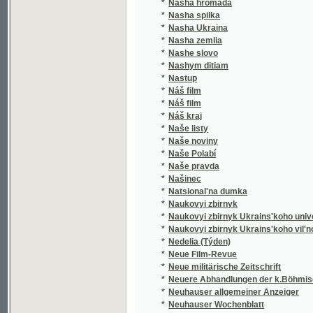
*
Nasha zemlia
*
Nashe slovo
*
Nashym ditiam
*
Nastup
*
Náš film
*
Náš film
*
Náš kraj
*
Naše listy
*
Naše noviny
*
Naše Polabí
*
Naše pravda
*
Našinec
*
Natsional'na dumka
*
Naukovyi zbirnyk
*
Naukovyi zbirnyk Ukrains'koho universytetu
*
Naukovyi zbirnyk Ukrains'koho vil'noho univ
*
Nedelia (Týden)
*
Neue Film-Revue
*
Neue militärische Zeitschrift
*
Neuere Abhandlungen der k.Böhmischen Ges
*
Neuhauser allgemeiner Anzeiger
*
Neuhauser Wochenblatt
*
Neuhauser Wochenpost
*
Nezavisimost'
*
Nikolsburger Kreisblatt
*
Nikolsburger Wochenschrift
*
Nikolsburger Wochenschrift für landwirtscha