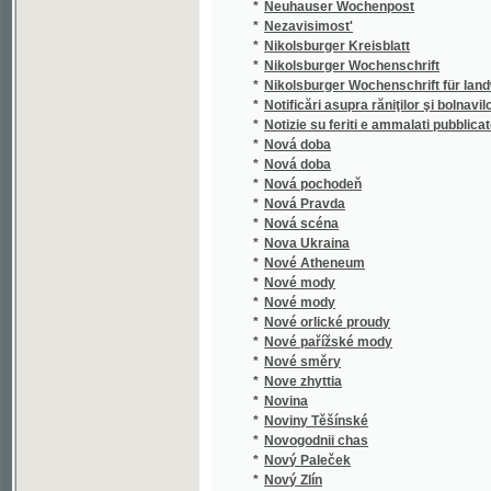
*
Notificări asupra răniţilor şi bolnavilor edată 
*
Notizie su feriti e ammalati pubblicate il
*
Nová doba
*
Nová doba
*
Nová pochodeň
*
Nová Pravda
*
Nová scéna
*
Nova Ukraina
*
Nové Atheneum
*
Nové mody
*
Nové mody
*
Nové orlické proudy
*
Nové pařížské mody
*
Nové směry
*
Nove zhyttia
*
Novina
*
Noviny Těšínské
*
Novogodnii chas
*
Nový Paleček
*
Nový Zlín
*
Novye zaprosy
*
Novyi vikhot'
*
Nowiny