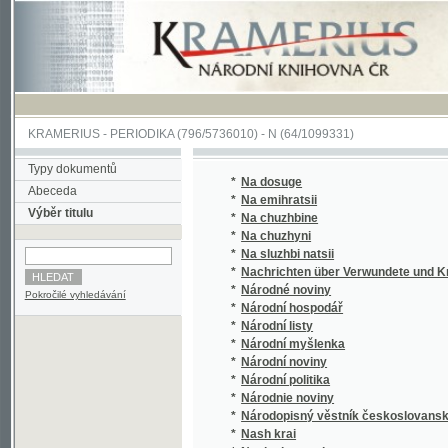
KRAMERIUS
-
PERIODIKA
(796/5736010) -
N
(64/1099331)
Typy dokumentů
*
Na dosuge
Abeceda
*
Na emihratsii
Výběr titulu
*
Na chuzhbine
*
Na chuzhyni
*
Na sluzhbi natsii
*
Nachrichten über Verwundete und Kranke 
*
Národné noviny
Pokročilé vyhledávání
*
Národní hospodář
*
Národní listy
*
Národní myšlenka
*
Národní noviny
*
Národní politika
*
Národnie noviny
*
Národopisný věstník českoslovanský
*
Nash krai
*
Nasha hromada
*
Nasha spilka
*
Nasha Ukraina