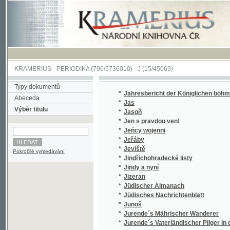
KRAMERIUS
-
PERIODIKA
(796/5736010) -
J
(15/45069)
Typy dokumentů
*
Jahresbericht der Königlichen böhmischen 
Abeceda
*
Jas
Výběr titulu
*
Jasoň
*
Jen s pravdou ven!
*
Jeńcy wojenni
*
Jeřáby
*
Jeviště
Pokročilé vyhledávání
*
Jindřichohradecké listy
*
Jindy a nyní
*
Jizeran
*
Jüdischer Almanach
*
Jüdisches Nachrichtenblatt
*
Junoš
*
Jurende´s Mährischer Wanderer
*
Jurende´s Vaterländischer Pilger in dem Ka