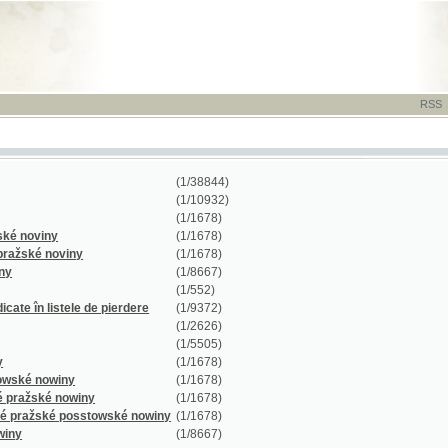
RSS
-
TISK
-
NÁP
(1/38844)
(1/10932)
(1/1678)
iny
(1/1678)
 noviny
(1/1678)
(1/8667)
(1/552)
listele de pierdere
(1/9372)
(1/2626)
(1/5505)
(1/1678)
owiny
(1/1678)
ké nowiny
(1/1678)
ské posstowské nowiny
(1/1678)
(1/8667)