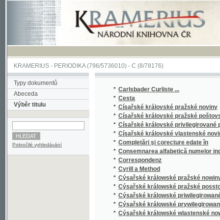
KRAMERIUS
-
PERIODIKA
(796/5736010) -
C
(8/78176)
Typy dokumentů
*
Carlsbader Curliste ...
Abeceda
*
Cesta
Výběr titulu
*
Císařské královské pražské noviny
*
Císařské královské pražské poštovské nov
*
Císařské královské privilegirované pražské
*
Císařské královské vlastenské noviny
*
Completări şi corecture edate în
Pokročilé vyhledávání
*
Consemnarea alfabetică numelor indicate în 
*
Correspondenz
*
Cyrill a Method
*
Cýsařské králowské pražské nowiny
*
Cýsařské králowské pražské posstowské n
*
Cýsařské králowské priwilegirowané pražs
*
Cýsařské králowské prywilegirowané praž
*
Cýsařské králowské wlastenské nowiny