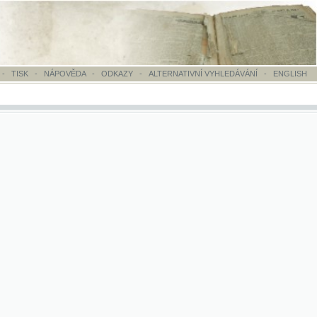
OVĚDA
-
ODKAZY
-
ALTERNATIVNÍ VYHLEDÁVÁNÍ
-
ENGLISH