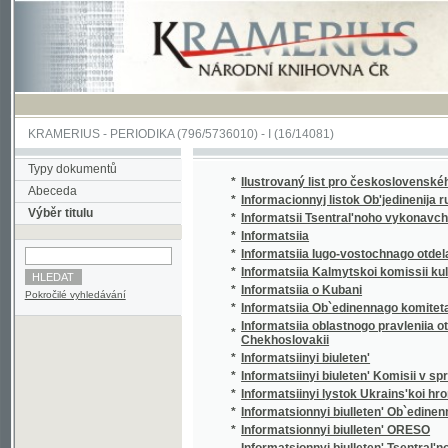
KRAMERIUS
-
PERIODIKA
(796/5736010) -
I
(16/14081)
Typy dokumentů
*
Ilustrovaný list pro československého voják
Abeceda
*
Informacionnyj listok Ob'jedinenija russkoj 
Výběr titulu
*
Informatsii Tsentral'noho vykonavchoho kom
*
Informatsiia
*
Informatsiia Iugo-vostochnago otdela Ob`edi
*
Informatsiia Kalmytskoi komissii kul'turnyk
*
Informatsiia o Kubani
Pokročilé vyhledávání
*
Informatsiia Ob`edinennago komiteta obshch
Informatsiia oblastnogo pravleniia otdela Ob
*
Chekhoslovakii
*
Informatsiinyi biuleten'
*
Informatsiinyi biuleten' Komisii v spravi t. 
*
Informatsiinyi lystok Ukrains'koi hromady 
*
Informatsionnyi biulleten' Ob`edinennago ko
*
Informatsionnyi biulleten' ORESO
Informatsionnyi biulleten' Tsentral'nogo bi
*
organizatsii - O.R.D.S.O.
*
Informatsionnyi list Professional'nogo soiuz