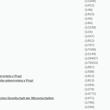
(1/623)
(1/45)
(1/64)
(1/1539)
(1/16)
(1/247)
(1/912)
(1/787)
(1/7408)
(1/2149)
(1/28467)
(1/79253)
(1/957)
(1/588)
 v Prazi
(1/813)
ersytetu v Prazi
(1/813)
(1/284)
(1/276)
(1/4772)
ellschaft der Wissenschaften
(1/471)
(1/790)
(1/160)
(1/364)
(1/141)
(1/1214)
(1/25942)
ftliche, gemeinnützige Interessen und Unterhaltung.
(1/4534)