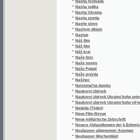
*
Nasha zemlia
*
Nashe slovo
*
Nashym ditiam
*
Nastup
*
Náš film
*
Náš film
*
Náš kraj
*
Naše listy
*
Naše noviny
*
Naše Polabí
*
Naše pravda
*
Našinec
*
Natsional'na dumka
*
Naukovyi zbirnyk
*
Naukovyi zbirnyk Ukrains'koho universytetu
*
Naukovyi zbirnyk Ukrains'koho vil'noho univ
*
Nedelia (Týden)
*
Neue Film-Revue
*
Neue militärische Zeitschrift
*
Neuere Abhandlungen der k.Böhmischen Ges
*
Neuhauser allgemeiner Anzeiger
*
Neuhauser Wochenblatt
*
Neuhauser Wochenpost
*
Nezavisimost'
*
Nikolsburger Kreisblatt
*
Nikolsburger Wochenschrift
*
Nikolsburger Wochenschrift für landwirtscha