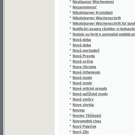
*
Notificări asupra răniţilor şi bolnavilor edată 
*
Notizie su feriti e ammalati pubblicate il
*
Nová doba
*
Nová doba
*
Nová pochodeň
*
Nová Pravda
*
Nová scéna
*
Nova Ukraina
*
Nové Atheneum
*
Nové mody
*
Nové mody
*
Nové orlické proudy
*
Nové pařížské mody
*
Nové směry
*
Nove zhyttia
*
Novina
*
Noviny Těšínské
*
Novogodnii chas
*
Nový Paleček
*
Nový Zlín
*
Novye zaprosy
©2003-2010
Developed
under GNU GPL
*
Novyi vikhot'
by
Qbizm
,
NKČR
and
KNAV
*
Nowiny