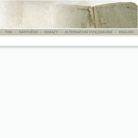
OVĚDA
-
ODKAZY
-
ALTERNATIVNÍ VYHLEDÁVÁNÍ
-
ENGLISH