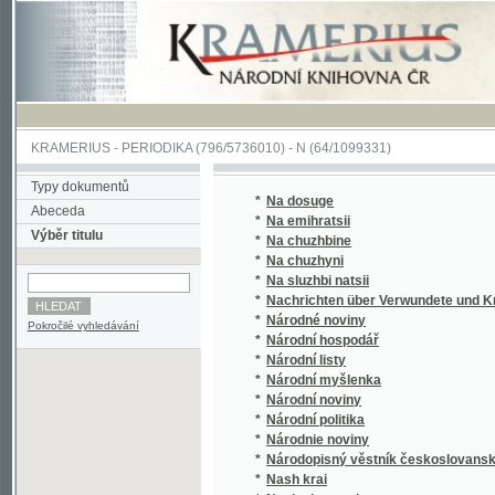
KRAMERIUS
-
PERIODIKA
(796/5736010) -
N
(64/1099331)
Typy dokumentů
*
Na dosuge
Abeceda
*
Na emihratsii
Výběr titulu
*
Na chuzhbine
*
Na chuzhyni
*
Na sluzhbi natsii
*
Nachrichten über Verwundete und Kranke 
*
Národné noviny
Pokročilé vyhledávání
*
Národní hospodář
*
Národní listy
*
Národní myšlenka
*
Národní noviny
*
Národní politika
*
Národnie noviny
*
Národopisný věstník českoslovanský
*
Nash krai
*
Nasha hromada
*
Nasha spilka
*
Nasha Ukraina