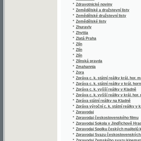
*
Zemědělské družstevní listy
*
Zemědělské listy
*
Zhuravly
*
Zhyttia
*
Zlatá Praha
*
Zlín
*
Zlín
*
Zlín
*
Zlínská pravda
*
Zmahannia
*
Zora
*
Zpráva c. k. státní reálky král. hor. města K
*
Zpráva c. k. státní reálky v král. horním mě
*
Zpráva c. k. vyšší reálky v Kladně
*
Zpráva c. k. vyšší reálky v král. hor. městě 
*
Zpráva státní reálky na Kladně
*
Zpráva výroční c. k. státní reálky v kr. hor.
*
Zpravodaj
*
Zpravodaj československého filmu
*
Zpravodaj Sokola v Jindřichově Hradci
*
Zpravodaj Spolku českých majitelů kinemat
*
Zpravodaj Svazu československých filmovýc
*
Zpravodaj Zemského svazu kinematografů 
*
Zpravodajství Ústřední správy Českosloven
*
Zprávy Českého zemského archivu
*
Zprávy Československého Červeného kříže
*
Zprávy ČSN
*
Zprávy o raněných a nemocných vydané