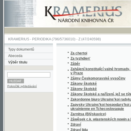
KRAMERIUS
-
PERIODIKA
(796/5736010) -
Z
(47/240598)
Typy dokumentů
*
Za chertoi
Abeceda
*
Za tyzhdien'
Výběr titulu
*
Záběr
Zahájení konstitující valné hromady, jednat
*
v Praze
*
Zájmy Českomoravské vysočiny
*
Zákony školské
Pokročilé vyhledávání
*
Zákony školské
*
Zákony školské a nařízení, jež se týkají šk
*
Zakordonne biuro Ukrains'koi radykal'no-demo
Zapysky Ukrains’koi hospodars’koi akademii 
*
ukrainienne en Tchecoslovaquie
*
Zarnitsa (Blýskavice)
*
Záwěsek c.k. wlastenských nowin a list nepo
*
Zdraví
*
Zdraví lidu
*
Zdravotnické noviny
*
Zemědělské a družstevní listy