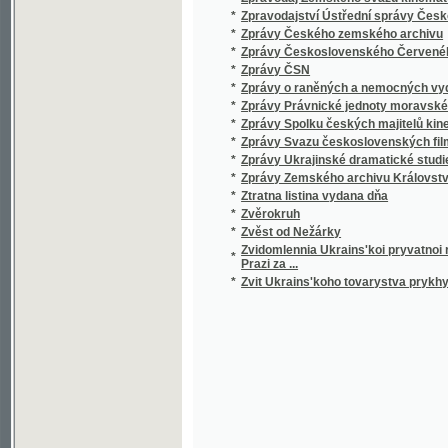
*
Zprávy Právnické jednoty moravské v Brně
*
Zprávy Spolku českých majitelů kinematogr
*
Zprávy Svazu československých filmových a
*
Zprávy Ukrajinské dramatické studie v Pr
*
Zprávy Zemského archivu Království české
*
Ztratna listina vydana dňa
*
Zvěrokruh
*
Zvěst od Nežárky
Zvidomlennia Ukrains'koi pryvatnoi reformova
*
Prazi za ...
*
Zvit Ukrains'koho tovarystva prykhyl'nykiv k