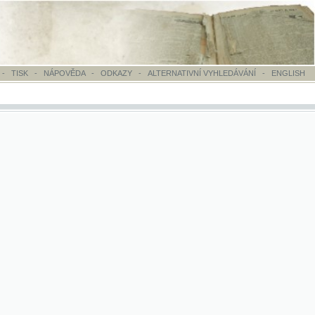
OVĚDA
-
ODKAZY
-
ALTERNATIVNÍ VYHLEDÁVÁNÍ
-
ENGLISH