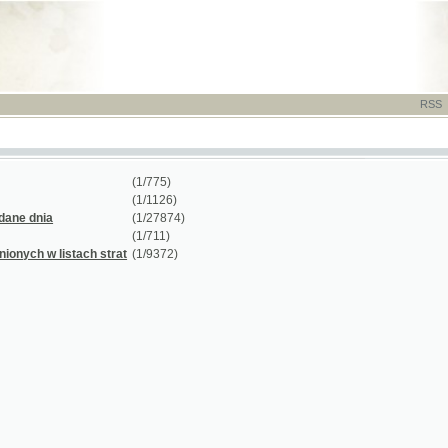
RSS
-
TISK
-
NÁP
(1/775)
(1/1126)
ia
(1/27874)
(1/711)
 listach strat
(1/9372)