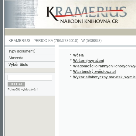
KRAMERIUS
-
PERIODIKA
(796/5736010) -
W
(5/39858)
Typy dokumentů
*
Wčela
Abeceda
*
Wečernj wyraženj
Výběr titulu
*
Wiadomości o rannych i chorych wydane dn
*
Wlastenský zwěstowatel
*
Wykaz alfabetyczny nazwisk, wymienionych w
Pokročilé vyhledávání