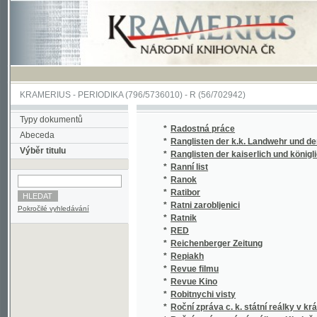
KRAMERIUS
-
PERIODIKA
(796/5736010) -
R
(56/702942)
Typy dokumentů
*
Radostná práce
Abeceda
*
Ranglisten der k.k. Landwehr und der k.k. 
Výběr titulu
*
Ranglisten der kaiserlich und königlichen He
*
Ranní list
*
Ranok
*
Ratibor
*
Ratni zarobljenici
Pokročilé vyhledávání
*
Ratnik
*
RED
*
Reichenberger Zeitung
*
Repiakh
*
Revue filmu
*
Revue Kino
*
Robitnychi visty
*
Roční zpráva c. k. státní reálky v král. hor.
*
Roční zpráva státní reálky v Kladně
*
Roční zpráva Veřejné obchodní školy Žensk
*
Rodinná kronika