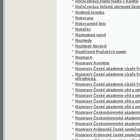
*
Rokycana
*
Rokycanské listy
*
Rolničky
*
Rozbudova natsii
*
Rozhledy
*
Rozhledy literární
*
Rozličnosti Pražských nowin
*
Rozmach
*
Rozpravy Aventina
*
Rozpravy České akademie císaře Františka J
Rozpravy České akademie císaře Františka J
*
přírodnická.
*
Rozpravy České akademie císaře Františka Jo
*
Rozpravy České akademie věd a umění. Tříd
*
Rozpravy České akademie věd a umění. Tříd
*
Rozpravy České akademie věd a umění. Třída
*
Rozpravy České akademie věd a umění. Třída
*
Rozpravy Československé akademie věd - Ř
*
Rozpravy Československé akademie věd - 
*
Rozpravy Československé akademie věd - ř
*
Rozpravy Královské české společnosti nauk, 
*
Rozpravy Královské české společnosti nauk
*
Rozpravy třídy mathematicko-přírodovědec
*
Rozpravy třídy pro filosofii, dějepis a filol
*
Rozvoj
*
Rozvoj
*
Rudé právo