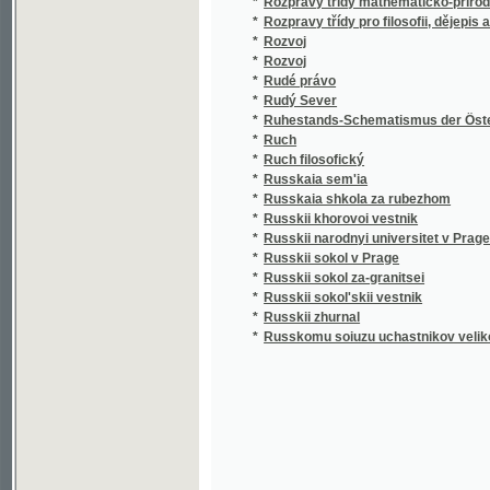
*
Rudý Sever
*
Ruhestands-Schematismus der Österreichis
*
Ruch
*
Ruch filosofický
*
Russkaia sem'ia
*
Russkaia shkola za rubezhom
*
Russkii khorovoi vestnik
*
Russkii narodnyi universitet v Prage
*
Russkii sokol v Prage
*
Russkii sokol za-granitsei
*
Russkii sokol'skii vestnik
*
Russkii zhurnal
*
Russkomu soiuzu uchastnikov velikoi voiny