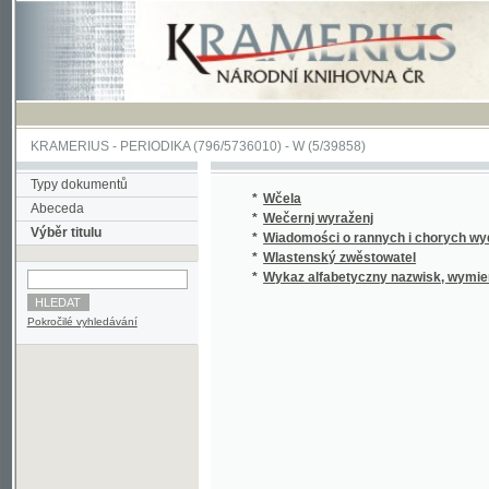
KRAMERIUS
-
PERIODIKA
(796/5736010) -
W
(5/39858)
Typy dokumentů
*
Wčela
Abeceda
*
Wečernj wyraženj
Výběr titulu
*
Wiadomości o rannych i chorych wydane dn
*
Wlastenský zwěstowatel
*
Wykaz alfabetyczny nazwisk, wymienionych w
Pokročilé vyhledávání