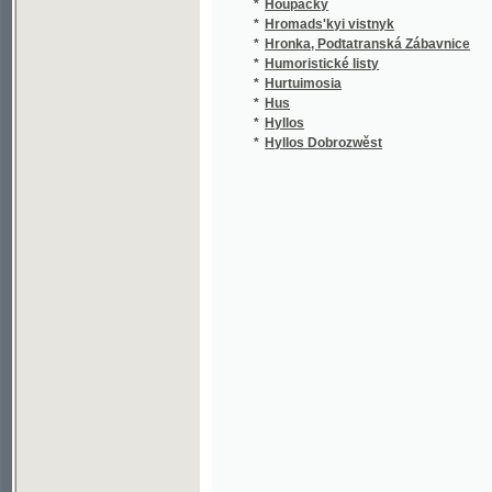
*
Humoristické listy
*
Hurtuimosia
(
*
Hus
*
Hyllos
(
*
Hyllos Dobrozwěst
(