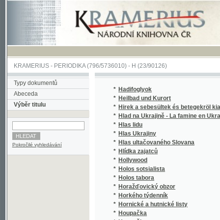
KRAMERIUS
-
PERIODIKA
(796/5736010) -
H
(23/90126)
Typy dokumentů
*
Hadifoglyok
Abeceda
*
Heilbad und Kurort
Výběr titulu
*
Hirek a sebesültek és betegekröl kiadatott
*
Hlad na Ukrajině - La famine en Ukraine
(
*
Hlas lidu
*
Hlas Ukrajiny
(
*
Hlas ultačovaného Slovana
(
Pokročilé vyhledávání
*
Hlídka zajatců
(
*
Hollywood
(
*
Holos sotsialista
(
*
Holos tabora
(
*
Horažďovický obzor
*
Horkého týdenník
(
*
Hornické a hutnické listy
*
Houpačka
*
Houpačky
(
*
Hromads'kyi vistnyk
(
*
Hronka, Podtatranská Zábavnice
(