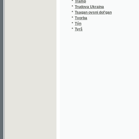
*
Tvorba
*
Týn
*
Tyrš