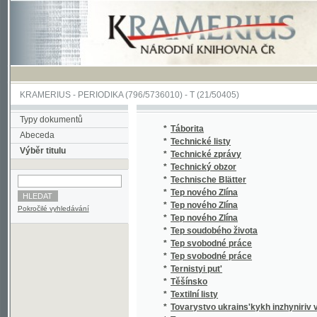
KRAMERIUS
-
PERIODIKA
(796/5736010) -
T
(21/50405)
Typy dokumentů
*
Táborita
Abeceda
*
Technické listy
Výběr titulu
*
Technické zprávy
*
Technický obzor
*
Technische Blätter
*
Tep nového Zlína
*
Tep nového Zlína
Pokročilé vyhledávání
*
Tep nového Zlína
*
Tep soudobého života
*
Tep svobodné práce
*
Tep svobodné práce
*
Ternistyi put'
*
Těšínsko
*
Textilní listy
*
Tovarystvo ukrains'kykh inzhyniriv v CH.S.
*
Tramp
*
Trudova Ukraina
*
Tsagan ovsni dol'gan