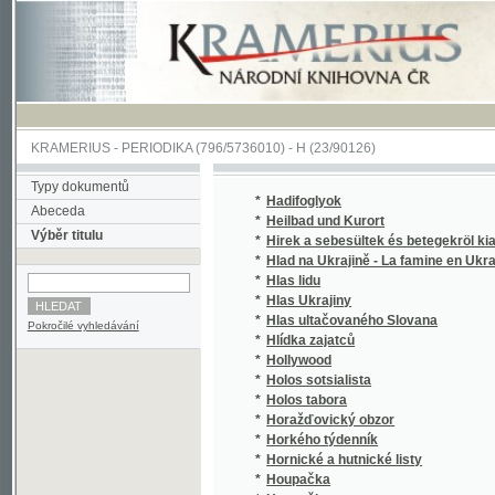
KRAMERIUS
-
PERIODIKA
(796/5736010) -
H
(23/90126)
Typy dokumentů
*
Hadifoglyok
Abeceda
*
Heilbad und Kurort
Výběr titulu
*
Hirek a sebesültek és betegekröl kiadatott
*
Hlad na Ukrajině - La famine en Ukraine
(
*
Hlas lidu
*
Hlas Ukrajiny
(
*
Hlas ultačovaného Slovana
(
Pokročilé vyhledávání
*
Hlídka zajatců
(
*
Hollywood
(
*
Holos sotsialista
(
*
Holos tabora
(
*
Horažďovický obzor
*
Horkého týdenník
(
*
Hornické a hutnické listy
*
Houpačka
*
Houpačky
(
*
Hromads'kyi vistnyk
(
*
Hronka, Podtatranská Zábavnice
(