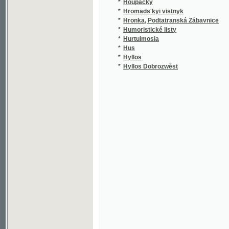
*
Humoristické listy
*
Hurtuimosia
(
*
Hus
*
Hyllos
(
*
Hyllos Dobrozwěst
(