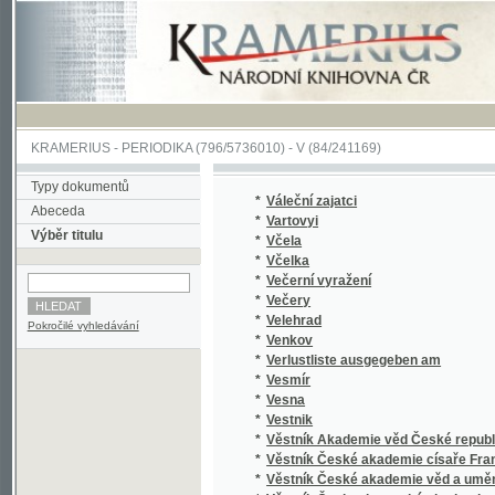
KRAMERIUS
-
PERIODIKA
(796/5736010) -
V
(84/241169)
Typy dokumentů
*
Váleční zajatci
Abeceda
*
Vartovyi
Výběr titulu
*
Včela
*
Včelka
*
Večerní vyražení
*
Večery
*
Velehrad
Pokročilé vyhledávání
*
Venkov
*
Verlustliste ausgegeben am
*
Vesmír
*
Vesna
*
Vestnik
*
Věstník Akademie věd České republiky
*
Věstník České akademie císaře Františka Jo
*
Věstník České akademie věd a umění
*
Věstník Československé akademie věd
*
Věstník Československého filmu
*
Věstník Československého státního filmu