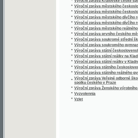
*
Výroční zpráva státní reálky na Kladně
*
Výroční zpráva státní reálky v Kladně
*
Výroční zpráva státního československého
*
Výroční zpráva státního reálného gymnasia
Výroční zpráva Veřejné odborné školy pro ž
*
spolku českého v Praze
*
Výroční zpráva Ženského výrobního spolku
*
Vyzvolennia
*
Vzlet