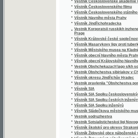
*
Věstník hlavního města Prahy
*
Věstník Jindřichohradecka
Vestnik Korporatsii russkikh inzhenerov mek
*
Prage
*
Věstník Královské české společnosti nauk.
*
Věstník Masarykovy ligy proti tuberkulose
*
Věstník Městského musea na Kladně
*
Věstník obecní hlavního města Prahy
*
Věstník obecní Královského hlavního města
*
Vestnik Obshchekazach'iago s/kh soiuza v
*
Vestnik Obshchestva sibiriakov v Chekhoslo
*
Věstník okresu Jindřichův Hradec
*
Vestnik pravleniia "Obshchestva pomoshchi 
*
Věstník SIA
*
Věstník SIA Spolku československých inže
*
Věstník SIA Spolku českých inženýrů
*
Věstník SIA Spolku inženýrů
*
Věstník Sládečkova městského musea na K
*
Vestnik sodruzhestva
*
Vestnik Sotsialisticheskoi ligi Novogo Vosto
*
Věstník školský pro okresy Strakonický a S
*
Věstník Židovské obce náboženské v Praze
*
Věstník Židovských náboženských obcí v 
*
Veszteség lajstrom kiadatott
*
Vicelnini a vipraveni vydane dňa
*
Vijesti o ranjenicima i bolesnicima izdane dn
*
Vikhot'