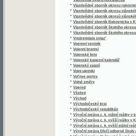
*
Voennyi vestnik
*
Voienni brantsї
*
Vojenské listy
*
Vojenský kapesní kalendář
*
Vojenský zajatý
*
Vojni ujetniki
*
Vol'nye gortsy
*
Volné směry
*
Vpered
*
Všehrd
*
Východ
*
Východočeský kraj
*
Východočeský republikán
*
Výroční zpráva c. k. státní reálky v král. ho
*
Výroční zpráva c. k. vyšší reálky v Kladně
*
Výroční zpráva c. k. vyšší státní reálky v k
*
Výroční zpráva Dívčí odborné školy rodinn
*
Výroční zpráva Královské české společnost
*
Výroční zpráva městského československého
*
Výroční zpráva městského československé
*
Výroční zpráva městského dívčího reálného 
*
Výroční zpráva městského dívčího reálnéh
*
Výroční zpráva městského reálného gymnas
*
Výroční zpráva prvního českého městského
*
Výroční zpráva soukromé střední školy dívč
*
Výroční zpráva soukromého gymnasia dívčí
*
Výroční zpráva státní československé reálk