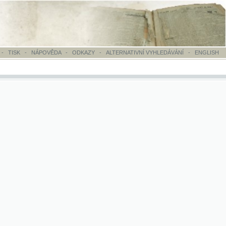
OVĚDA
-
ODKAZY
-
ALTERNATIVNÍ VYHLEDÁVÁNÍ
-
ENGLISH