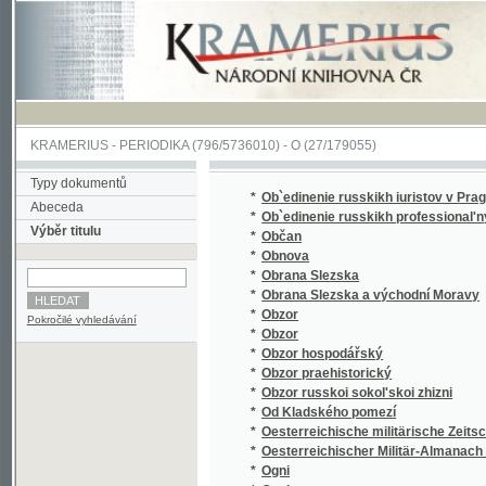
KRAMERIUS
-
PERIODIKA
(796/5736010) -
O
(27/179055)
Typy dokumentů
*
Ob`edinenie russkikh iuristov v Prage
Abeceda
*
Ob`edinenie russkikh professional'nykh soiu
Výběr titulu
*
Občan
*
Obnova
*
Obrana Slezska
*
Obrana Slezska a východní Moravy
*
Obzor
Pokročilé vyhledávání
*
Obzor
*
Obzor hospodářský
*
Obzor praehistorický
*
Obzor russkoi sokol'skoi zhizni
*
Od Kladského pomezí
*
Oesterreichische militärische Zeitschrift
*
Oesterreichischer Militär-Almanach für das J
*
Ogni
*
Ogni
*
Ohlas od Nežárky
*
Oirat