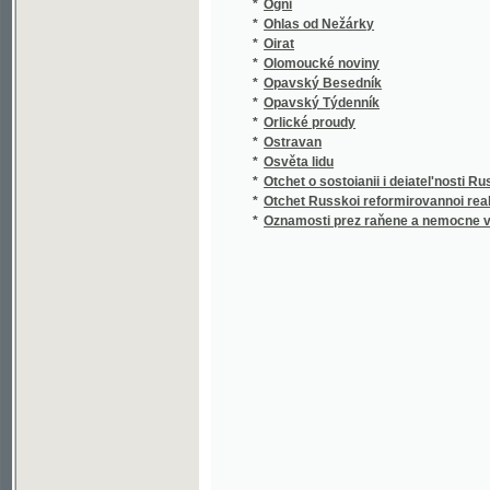
*
Olomoucké noviny
*
Opavský Besedník
*
Opavský Týdenník
*
Orlické proudy
*
Ostravan
*
Osvěta lidu
*
Otchet o sostoianii i deiatel'nosti Russkago i
*
Otchet Russkoi reformirovannoi real'noi gimn
*
Oznamosti prez raňene a nemocne vydane 
©2003-2010
Developed
under GNU GPL
by
Qbizm
,
NKČR
and
KNAV