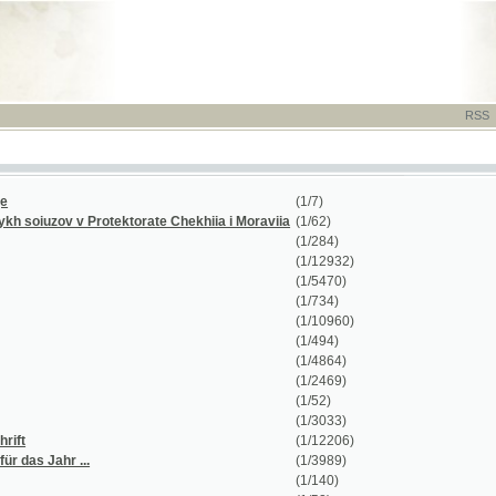
RSS
-
TISK
-
NÁP
(1/7)
zov v Protektorate Chekhiia i Moraviia
(1/62)
(1/284)
(1/12932)
(1/5470)
(1/734)
(1/10960)
(1/494)
(1/4864)
(1/2469)
(1/52)
(1/3033)
(1/12206)
ahr ...
(1/3989)
(1/140)
(1/52)
(1/30358)
(1/29)