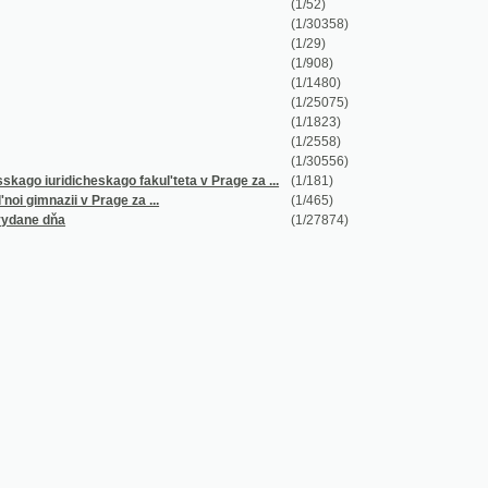
(1/908)
(1/1480)
(1/25075)
(1/1823)
(1/2558)
(1/30556)
uridicheskago fakul'teta v Prage za ...
(1/181)
azii v Prage za ...
(1/465)
dňa
(1/27874)