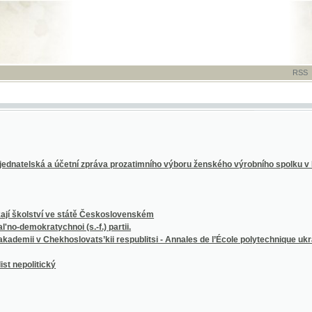
RSS
-
TISK
-
NÁP
elská a účetní zpráva prozatimního výboru ženského výrobního spolku v Praze
olství ve státě Československém
kratychnoi (s.-f.) partii.
v Chekhoslovats’kii respublitsi - Annales de l’École polytechnique ukrainienne en Tc
litický