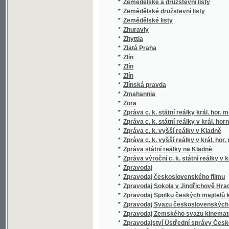
*
Zhuravly
*
Zhyttia
*
Zlatá Praha
*
Zlín
*
Zlín
*
Zlín
*
Zlínská pravda
*
Zmahannia
*
Zora
*
Zpráva c. k. státní reálky král. hor. města K
*
Zpráva c. k. státní reálky v král. horním mě
*
Zpráva c. k. vyšší reálky v Kladně
*
Zpráva c. k. vyšší reálky v král. hor. městě 
*
Zpráva státní reálky na Kladně
*
Zpráva výroční c. k. státní reálky v kr. hor.
*
Zpravodaj
*
Zpravodaj československého filmu
*
Zpravodaj Sokola v Jindřichově Hradci
*
Zpravodaj Spolku českých majitelů kinemat
*
Zpravodaj Svazu československých filmovýc
*
Zpravodaj Zemského svazu kinematografů 
*
Zpravodajství Ústřední správy Českosloven
*
Zprávy Českého zemského archivu
*
Zprávy Československého Červeného kříže
*
Zprávy ČSN
*
Zprávy o raněných a nemocných vydané
*
Zprávy Právnické jednoty moravské v Brně