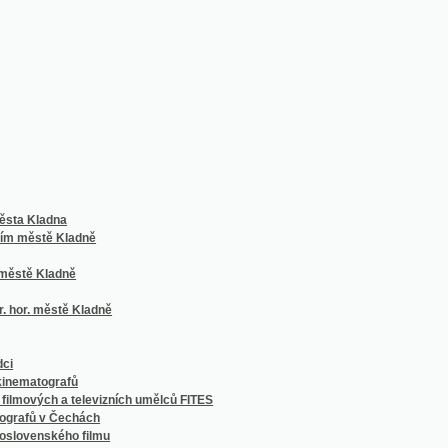
ladna
stě Kladně
Kladně
 městě Kladně
ografů
h a televizních umělců FITES
v Čechách
ského filmu