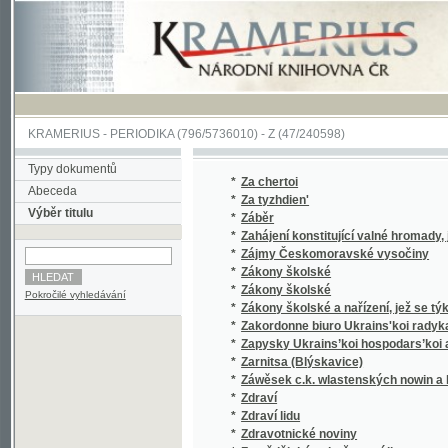
KRAMERIUS
-
PERIODIKA
(796/5736010) -
Z
(47/240598)
Typy dokumentů
*
Za chertoi
Abeceda
*
Za tyzhdien'
Výběr titulu
*
Záběr
*
Zahájení konstitující valné hromady, jednat
*
Zájmy Českomoravské vysočiny
*
Zákony školské
*
Zákony školské
Pokročilé vyhledávání
*
Zákony školské a nařízení, jež se týkají šk
*
Zakordonne biuro Ukrains'koi radykal'no-demo
*
Zapysky Ukrains’koi hospodars’koi akademii 
*
Zarnitsa (Blýskavice)
*
Záwěsek c.k. wlastenských nowin a list nepo
*
Zdraví
*
Zdraví lidu
*
Zdravotnické noviny
*
Zemědělské a družstevní listy
*
Zemědělské družstevní listy
*
Zemědělské listy