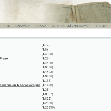
OVĚDA
-
ODKAZY
-
ALTERNATIVNÍ VYHLEDÁVÁNÍ
-
ENGLISH
(1/72)
(1/8)
(1/4898)
(1/28)
(1/4520)
(1/9436)
(1/4593)
(1/9436)
(1/153)
hecoslovaquie
(1/1420)
(1/38)
(1/8667)
(1/812)
(1/2660)
(1/22950)
(1/18393)
(1/18393)
(1/12938)