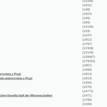
(1/623)
(1/45)
(1/64)
(1/1539)
(1/16)
(1/247)
(1/912)
(1/787)
(1/7408)
(1/2149)
(1/28467)
(1/79253)
(1/957)
(1/588)
 v Prazi
(1/813)
ersytetu v Prazi
(1/813)
(1/284)
(1/276)
(1/4772)
ellschaft der Wissenschaften
(1/471)
(1/790)
(1/160)
(1/364)
(1/141)
(1/1214)
(1/25942)
ftliche, gemeinnützige Interessen und Unterhaltung.
(1/4534)