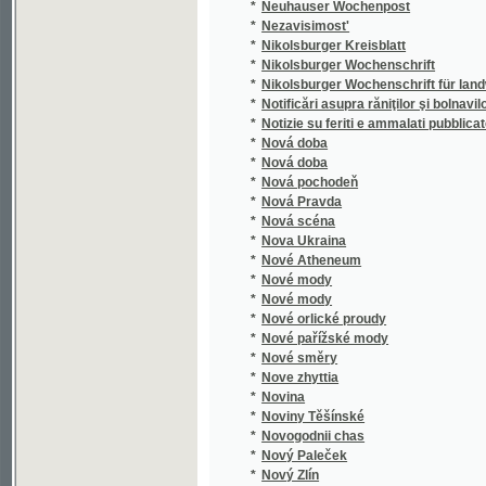
*
Notificări asupra răniţilor şi bolnavilor edată 
*
Notizie su feriti e ammalati pubblicate il
*
Nová doba
*
Nová doba
*
Nová pochodeň
*
Nová Pravda
*
Nová scéna
*
Nova Ukraina
*
Nové Atheneum
*
Nové mody
*
Nové mody
*
Nové orlické proudy
*
Nové pařížské mody
*
Nové směry
*
Nove zhyttia
*
Novina
*
Noviny Těšínské
*
Novogodnii chas
*
Nový Paleček
*
Nový Zlín
*
Novye zaprosy
©2003-2010
Developed
under GNU GPL
*
Novyi vikhot'
by
Qbizm
,
NKČR
and
KNAV
*
Nowiny