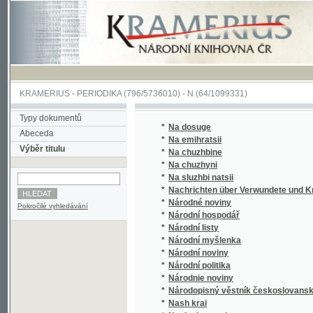
KRAMERIUS
-
PERIODIKA
(796/5736010) -
N
(64/1099331)
Typy dokumentů
*
Na dosuge
Abeceda
*
Na emihratsii
Výběr titulu
*
Na chuzhbine
*
Na chuzhyni
*
Na sluzhbi natsii
*
Nachrichten über Verwundete und Kranke 
*
Národné noviny
Pokročilé vyhledávání
*
Národní hospodář
*
Národní listy
*
Národní myšlenka
*
Národní noviny
*
Národní politika
*
Národnie noviny
*
Národopisný věstník českoslovanský
*
Nash krai
*
Nasha hromada
*
Nasha spilka
*
Nasha Ukraina