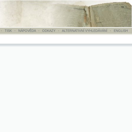
OVĚDA
-
ODKAZY
-
ALTERNATIVNÍ VYHLEDÁVÁNÍ
-
ENGLISH