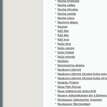
*
Nasha zemlia
*
Nashe slovo
*
Nashym ditiam
*
Nastup
*
Náš film
*
Náš film
*
Náš kraj
*
Naše listy
*
Naše noviny
*
Naše Polabí
*
Naše pravda
*
Našinec
*
Natsional'na dumka
*
Naukovyi zbirnyk
*
Naukovyi zbirnyk Ukrains'koho universytetu
*
Naukovyi zbirnyk Ukrains'koho vil'noho univ
*
Nedelia (Týden)
*
Neue Film-Revue
*
Neue militärische Zeitschrift
*
Neuere Abhandlungen der k.Böhmischen Ges
*
Neuhauser allgemeiner Anzeiger
*
Neuhauser Wochenblatt
*
Neuhauser Wochenpost
*
Nezavisimost'
*
Nikolsburger Kreisblatt
*
Nikolsburger Wochenschrift
*
Nikolsburger Wochenschrift für landwirtscha