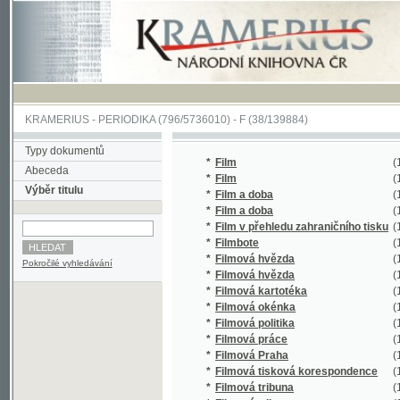
KRAMERIUS
-
PERIODIKA
(796/5736010) -
F
(38/139884)
Typy dokumentů
*
Film
(1/154)
Abeceda
*
Film
(1/8457)
Výběr titulu
*
Film a doba
(1/2874)
*
Film a doba
(1/28096
*
Film v přehledu zahraničního tisku
(1/1063)
*
Filmbote
(1/60)
*
Filmová hvězda
(1/113)
Pokročilé vyhledávání
*
Filmová hvězda
(1/18)
*
Filmová kartotéka
(1/812)
*
Filmová okénka
(1/229)
*
Filmová politika
(1/622)
*
Filmová práce
(1/574)
*
Filmová Praha
(1/317)
*
Filmová tisková korespondence
(1/1607)
*
Filmová tribuna
(1/36)
*
Filmová tribuna
(1/126)
*
Filmové a televizní noviny
(1/528)
*
Filmové informace
(1/24490