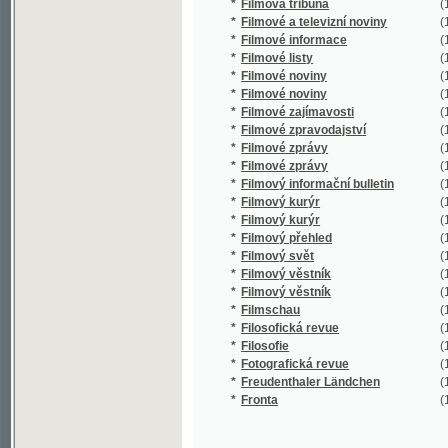
*
Filmové listy
(1/1359)
*
Filmové noviny
(1/36)
*
Filmové noviny
(1/1042)
*
Filmové zajímavosti
(1/1519)
*
Filmové zpravodajství
(1/3217)
*
Filmové zprávy
(1/286)
*
Filmové zprávy
(1/201)
*
Filmový informační bulletin
(1/1796)
*
Filmový kurýr
(1/6380)
*
Filmový kurýr
(1/84)
*
Filmový přehled
(1/35957
*
Filmový svět
(1/129)
*
Filmový věstník
(1/797)
*
Filmový věstník
(1/179)
*
Filmschau
(1/1237)
*
Filosofická revue
(1/3076)
*
Filosofie
(1/706)
*
Fotografická revue
(1/335)
*
Freudenthaler Ländchen
(1/2412)
*
Fronta
(1/8960)