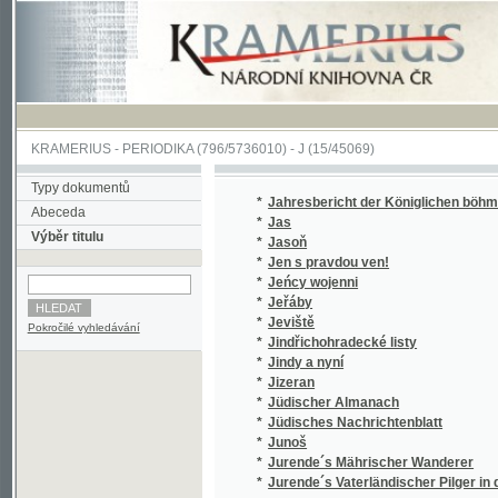
KRAMERIUS
-
PERIODIKA
(796/5736010) -
J
(15/45069)
Typy dokumentů
*
Jahresbericht der Königlichen böhmischen 
Abeceda
*
Jas
Výběr titulu
*
Jasoň
*
Jen s pravdou ven!
*
Jeńcy wojenni
*
Jeřáby
*
Jeviště
Pokročilé vyhledávání
*
Jindřichohradecké listy
*
Jindy a nyní
*
Jizeran
*
Jüdischer Almanach
*
Jüdisches Nachrichtenblatt
*
Junoš
*
Jurende´s Mährischer Wanderer
*
Jurende´s Vaterländischer Pilger in dem Ka