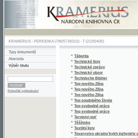
KRAMERIUS
-
PERIODIKA
(796/5736010) -
T
(21/50405)
Typy dokumentů
*
Táborita
Abeceda
*
Technické listy
Výběr titulu
*
Technické zprávy
*
Technický obzor
*
Technische Blätter
*
Tep nového Zlína
*
Tep nového Zlína
Pokročilé vyhledávání
*
Tep nového Zlína
*
Tep soudobého života
*
Tep svobodné práce
*
Tep svobodné práce
*
Ternistyi put'
*
Těšínsko
*
Textilní listy
*
Tovarystvo ukrains'kykh inzhyniriv v CH.S.
*
Tramp
*
Trudova Ukraina
*
Tsagan ovsni dol'gan