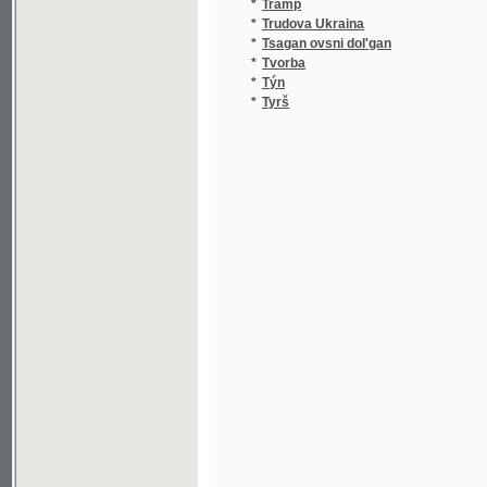
*
Tvorba
*
Týn
*
Tyrš