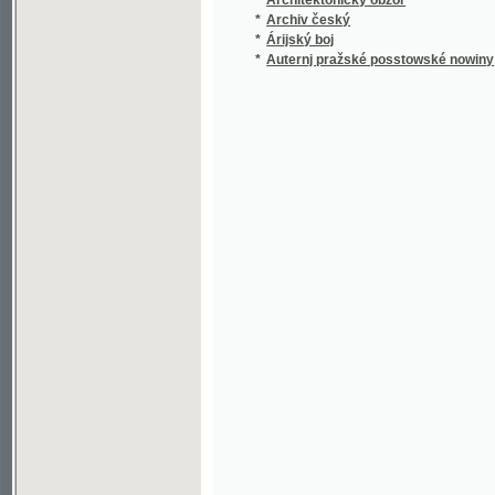
*
Auternj pražské posstowské nowiny