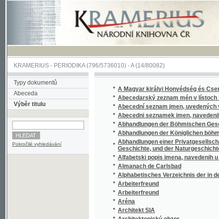
KRAMERIUS
-
PERIODIKA
(796/5736010) -
A
(14/80082)
Typy dokumentů
*
A Magyar királyi Honvédség és Csendörsé
Abeceda
*
Abecedarský zeznam mén v lístoch straty 
Výběr titulu
*
Abecední seznam jmen, uvedených v Sezna
*
Abecedni seznamek imen, navedenih v sezn
*
Abhandlungen der Böhmischen Gesellschaft
*
Abhandlungen der Königlichen böhmischen 
Abhandlungen einer Privatgesellschaft in 
Pokročilé vyhledávání
*
Geschichte, und der Naturgeschichte
*
Alfabetski popis imena, navedenih u popisi
*
Almanach de Carlsbad
*
Alphabetisches Verzeichnis der in den Verlus
*
Arbeiterfreund
*
Arbeiterfreund
*
Aréna
*
Architekt SIA
*
Architektonický obzor
*
Archiv český
*
Árijský boj