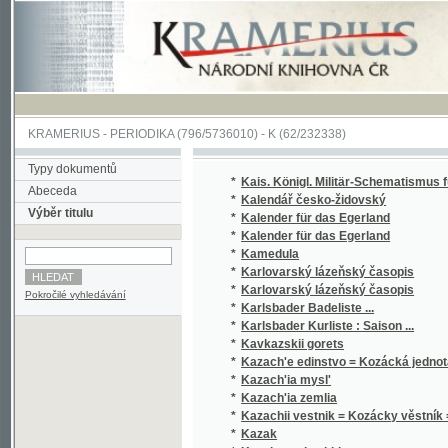
KRAMERIUS
-
PERIODIKA
(796/5736010) -
K
(62/232338)
Typy dokumentů
*
Kais. Königl. Militär-Schematismus für ...
Abeceda
*
Kalendář česko-židovský
Výběr titulu
*
Kalender für das Egerland
*
Kalender für das Egerland
*
Kamedula
*
Karlovarský lázeňský časopis
*
Karlovarský lázeňský časopis
Pokročilé vyhledávání
*
Karlsbader Badeliste ...
*
Karlsbader Kurliste : Saison ...
*
Kavkazskii gorets
*
Kazach'e edinstvo = Kozácká jednota = L'un
*
Kazach'ia mysl'
*
Kazach'ia zemlia
*
Kazachii vestnik = Kozácky věstník = Der K
*
Kazak
*
Kazak na chuzhbine
*
Kazaki
*
Khronika Ukrains'koho instytutu hromadozn