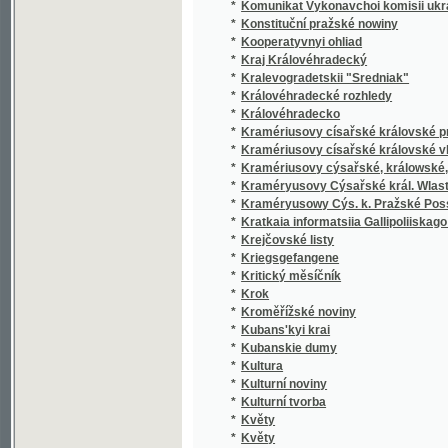
*
Královéhradecké rozhledy
*
Královéhradecko
*
Kramériusovy císařské královské pražské 
*
Kramériusovy císařské královské vlastens
*
Kramériusovy cýsařské, králowské, wlaste
*
Kraméryusovy Cýsařské král. Wlastenské 
*
Kraméryusowy Cýs. k. Pražské Posstowsk
*
Kratkaia informatsiia Gallipoliiskago zemlia
*
Krejčovské listy
*
Kriegsgefangene
*
Kritický měsíčník
*
Krok
*
Kroměřížské noviny
*
Kubans'kyi krai
*
Kubanskie dumy
*
Kultura
*
Kulturní noviny
*
Kulturní tvorba
*
Květy
*
Květy
*
Květy a plody
*
Květy české
*
Kwěty
*
Kwěty a plody
*
Kwěty české