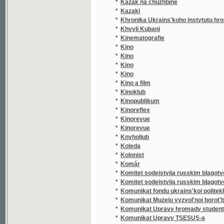
*
Khvyli Kubani
*
Kinematografie
*
Kino
*
Kino
*
Kino
*
Kino
*
Kino a film
*
Kinoklub
*
Kinopublikum
*
Kinoreflex
*
Kinorevue
*
Kinorevue
*
Knyholjub
*
Koleda
*
Kolonist
*
Komár
*
Komitet sodeistviia russkim blagotvoritel'ny
*
Komitet sodeistviia russkim blagotvoritelny
*
Komunikat fondu ukrains'koi politekhniky
*
Komunikat Muzeiu vyzvol'noi borot'by Ukrai
*
Komunikat Upravy hromady studentiv emihra
*
Komunikat Upravy TSESUS-a
*
Komunikat Vykonavchoi komisii ukrains'kykh
*
Konstituční pražské nowiny
*
Kooperatyvnyi ohliad
*
Kraj Královéhradecký
*
Kralevogradetskii "Sredniak"