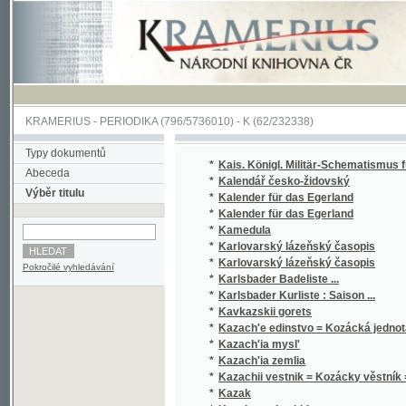
KRAMERIUS
-
PERIODIKA
(796/5736010) -
K
(62/232338)
Typy dokumentů
*
Kais. Königl. Militär-Schematismus für ...
Abeceda
*
Kalendář česko-židovský
Výběr titulu
*
Kalender für das Egerland
*
Kalender für das Egerland
*
Kamedula
*
Karlovarský lázeňský časopis
*
Karlovarský lázeňský časopis
Pokročilé vyhledávání
*
Karlsbader Badeliste ...
*
Karlsbader Kurliste : Saison ...
*
Kavkazskii gorets
*
Kazach'e edinstvo = Kozácká jednota = L'un
*
Kazach'ia mysl'
*
Kazach'ia zemlia
*
Kazachii vestnik = Kozácky věstník = Der K
*
Kazak
*
Kazak na chuzhbine
*
Kazaki
*
Khronika Ukrains'koho instytutu hromadozn