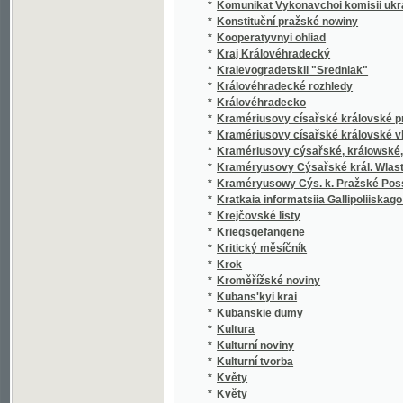
*
Královéhradecké rozhledy
*
Královéhradecko
*
Kramériusovy císařské královské pražské 
*
Kramériusovy císařské královské vlastens
*
Kramériusovy cýsařské, králowské, wlaste
*
Kraméryusovy Cýsařské král. Wlastenské 
*
Kraméryusowy Cýs. k. Pražské Posstowsk
*
Kratkaia informatsiia Gallipoliiskago zemlia
*
Krejčovské listy
*
Kriegsgefangene
*
Kritický měsíčník
*
Krok
*
Kroměřížské noviny
*
Kubans'kyi krai
*
Kubanskie dumy
*
Kultura
*
Kulturní noviny
*
Kulturní tvorba
*
Květy
*
Květy
*
Květy a plody
*
Květy české
*
Kwěty
*
Kwěty a plody
*
Kwěty české