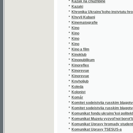
*
Khvyli Kubani
*
Kinematografie
*
Kino
*
Kino
*
Kino
*
Kino
*
Kino a film
*
Kinoklub
*
Kinopublikum
*
Kinoreflex
*
Kinorevue
*
Kinorevue
*
Knyholjub
*
Koleda
*
Kolonist
*
Komár
*
Komitet sodeistviia russkim blagotvoritel'ny
*
Komitet sodeistviia russkim blagotvoritelny
*
Komunikat fondu ukrains'koi politekhniky
*
Komunikat Muzeiu vyzvol'noi borot'by Ukrai
*
Komunikat Upravy hromady studentiv emihra
*
Komunikat Upravy TSESUS-a
*
Komunikat Vykonavchoi komisii ukrains'kykh
*
Konstituční pražské nowiny
*
Kooperatyvnyi ohliad
*
Kraj Královéhradecký
*
Kralevogradetskii "Sredniak"