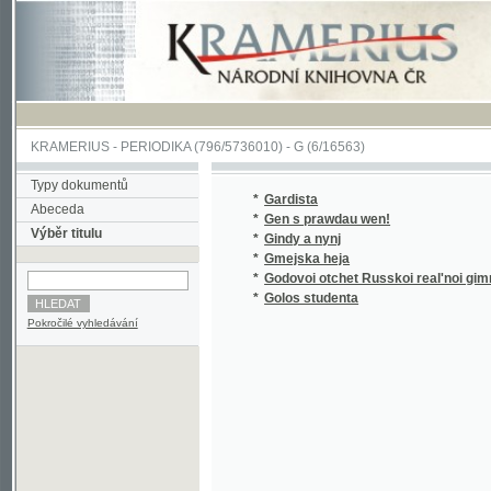
KRAMERIUS
-
PERIODIKA
(796/5736010) -
G
(6/16563)
Typy dokumentů
*
Gardista
Abeceda
*
Gen s prawdau wen!
Výběr titulu
*
Gindy a nynj
*
Gmejska heja
*
Godovoi otchet Russkoi real'noi gimnazii v M
*
Golos studenta
Pokročilé vyhledávání