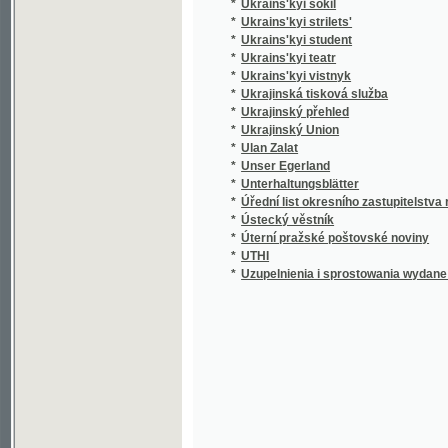
*
Ukrains'kyi teatr
*
Ukrains'kyi vistnyk
*
Ukrajinská tisková služba
*
Ukrajinský přehled
*
Ukrajinský Union
*
Ulan Zalat
*
Unser Egerland
*
Unterhaltungsblätter
*
Úřední list okresního zastupitelstva rokyca
*
Ústecký věstník
*
Úterní pražské poštovské noviny
*
UTHI
*
Uzupelnienia i sprostowania wydane dnia