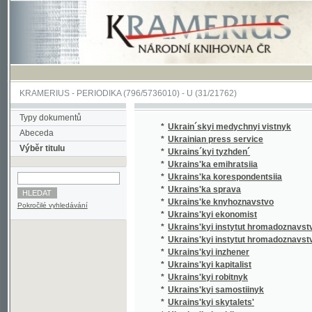
KRAMERIUS
-
PERIODIKA
(796/5736010) -
U
(31/21762)
Typy dokumentů
*
Ukrain´skyi medychnyi vistnyk
Abeceda
*
Ukrainian press service
Výběr titulu
*
Ukrains´kyi tyzhden´
*
Ukrains'ka emihratsiia
*
Ukrains'ka korespondentsiia
*
Ukrains'ka sprava
*
Ukrains'ke knyhoznavstvo
Pokročilé vyhledávání
*
Ukrains'kyi ekonomist
*
Ukrains'kyi instytut hromadoznavstva v Prazi
*
Ukrains'kyi instytut hromadoznavstva v Prazi.
*
Ukrains'kyi inzhener
*
Ukrains'kyi kapitalist
*
Ukrains'kyi robitnyk
*
Ukrains'kyi samostiinyk
*
Ukrains'kyi skytalets'
*
Ukrains'kyi sokil
*
Ukrains'kyi strilets'
*
Ukrains'kyi student