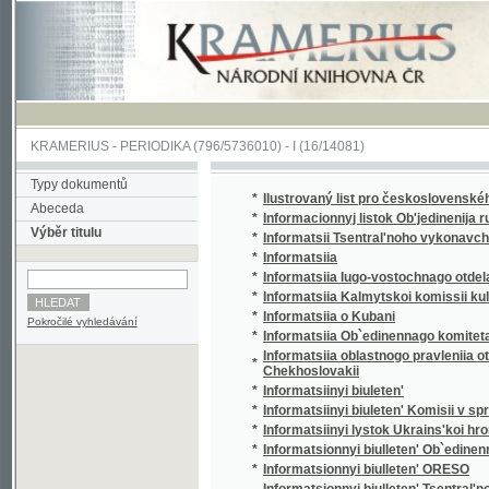
KRAMERIUS
-
PERIODIKA
(796/5736010) -
I
(16/14081)
Typy dokumentů
*
Ilustrovaný list pro československého voják
Abeceda
*
Informacionnyj listok Ob'jedinenija russkoj 
Výběr titulu
*
Informatsii Tsentral'noho vykonavchoho kom
*
Informatsiia
*
Informatsiia Iugo-vostochnago otdela Ob`edi
*
Informatsiia Kalmytskoi komissii kul'turnyk
*
Informatsiia o Kubani
Pokročilé vyhledávání
*
Informatsiia Ob`edinennago komiteta obshch
Informatsiia oblastnogo pravleniia otdela Ob
*
Chekhoslovakii
*
Informatsiinyi biuleten'
*
Informatsiinyi biuleten' Komisii v spravi t. 
*
Informatsiinyi lystok Ukrains'koi hromady 
*
Informatsionnyi biulleten' Ob`edinennago ko
*
Informatsionnyi biulleten' ORESO
Informatsionnyi biulleten' Tsentral'nogo bi
*
organizatsii - O.R.D.S.O.
*
Informatsionnyi list Professional'nogo soiuz