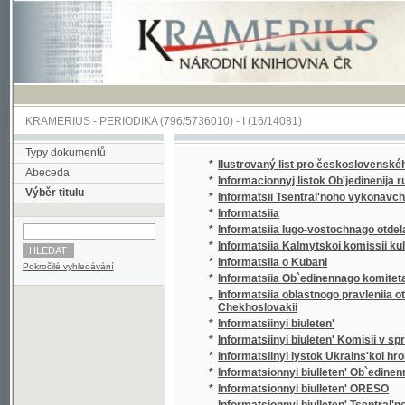
KRAMERIUS
-
PERIODIKA
(796/5736010) -
I
(16/14081)
Typy dokumentů
*
Ilustrovaný list pro československého voják
Abeceda
*
Informacionnyj listok Ob'jedinenija russkoj 
Výběr titulu
*
Informatsii Tsentral'noho vykonavchoho kom
*
Informatsiia
*
Informatsiia Iugo-vostochnago otdela Ob`edi
*
Informatsiia Kalmytskoi komissii kul'turnyk
*
Informatsiia o Kubani
Pokročilé vyhledávání
*
Informatsiia Ob`edinennago komiteta obshch
Informatsiia oblastnogo pravleniia otdela Ob
*
Chekhoslovakii
*
Informatsiinyi biuleten'
*
Informatsiinyi biuleten' Komisii v spravi t. 
*
Informatsiinyi lystok Ukrains'koi hromady 
*
Informatsionnyi biulleten' Ob`edinennago ko
*
Informatsionnyi biulleten' ORESO
Informatsionnyi biulleten' Tsentral'nogo bi
*
organizatsii - O.R.D.S.O.
*
Informatsionnyi list Professional'nogo soiuz