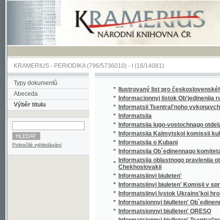
KRAMERIUS
-
PERIODIKA
(796/5736010) -
I
(16/14081)
Typy dokumentů
*
Ilustrovaný list pro československého voják
Abeceda
*
Informacionnyj listok Ob'jedinenija russkoj 
Výběr titulu
*
Informatsii Tsentral'noho vykonavchoho kom
*
Informatsiia
*
Informatsiia Iugo-vostochnago otdela Ob`edi
*
Informatsiia Kalmytskoi komissii kul'turnyk
*
Informatsiia o Kubani
Pokročilé vyhledávání
*
Informatsiia Ob`edinennago komiteta obshch
Informatsiia oblastnogo pravleniia otdela Ob
*
Chekhoslovakii
*
Informatsiinyi biuleten'
*
Informatsiinyi biuleten' Komisii v spravi t. 
*
Informatsiinyi lystok Ukrains'koi hromady 
*
Informatsionnyi biulleten' Ob`edinennago ko
*
Informatsionnyi biulleten' ORESO
Informatsionnyi biulleten' Tsentral'nogo bi
*
organizatsii - O.R.D.S.O.
*
Informatsionnyi list Professional'nogo soiuz