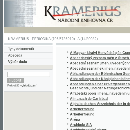
KRAMERIUS
-
PERIODIKA
(796/5736010) -
A
(14/80082)
Typy dokumentů
*
A Magyar királyi Honvédség és Csendörsé
Abeceda
*
Abecedarský zeznam mén v lístoch straty 
Výběr titulu
*
Abecední seznam jmen, uvedených v Sezna
*
Abecedni seznamek imen, navedenih v sezn
*
Abhandlungen der Böhmischen Gesellschaft
*
Abhandlungen der Königlichen böhmischen 
Abhandlungen einer Privatgesellschaft in 
Pokročilé vyhledávání
*
Geschichte, und der Naturgeschichte
*
Alfabetski popis imena, navedenih u popisi
*
Almanach de Carlsbad
*
Alphabetisches Verzeichnis der in den Verlus
*
Arbeiterfreund
*
Arbeiterfreund
*
Aréna
*
Architekt SIA
*
Architektonický obzor
*
Archiv český
*
Árijský boj