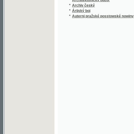
*
Auternj pražské posstowské nowiny