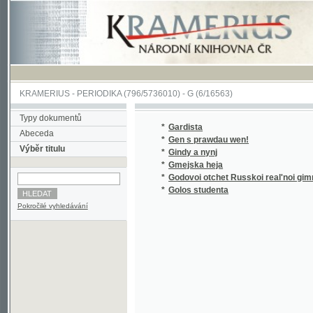
KRAMERIUS
-
PERIODIKA
(796/5736010) -
G
(6/16563)
Typy dokumentů
*
Gardista
Abeceda
*
Gen s prawdau wen!
Výběr titulu
*
Gindy a nynj
*
Gmejska heja
*
Godovoi otchet Russkoi real'noi gimnazii v M
*
Golos studenta
Pokročilé vyhledávání