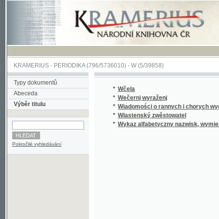
KRAMERIUS
-
PERIODIKA
(796/5736010) -
W
(5/39858)
Typy dokumentů
*
Wčela
Abeceda
*
Wečernj wyraženj
Výběr titulu
*
Wiadomości o rannych i chorych wydane dn
*
Wlastenský zwěstowatel
*
Wykaz alfabetyczny nazwisk, wymienionych w
Pokročilé vyhledávání