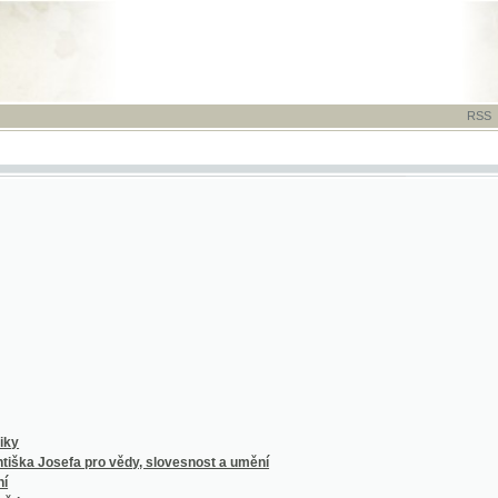
RSS
-
TISK
-
NÁP
sefa pro vědy, slovesnost a umění