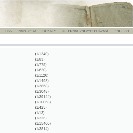
OVĚDA
-
ODKAZY
-
ALTERNATIVNÍ VYHLEDÁVÁNÍ
-
ENGLISH
(1/1340)
(1/83)
(1/775)
(1/620)
(1/1126)
(1/1498)
(1/3868)
(1/3048)
(1/39144)
(1/10068)
(1/425)
(1/13)
(1/336)
(1/15400)
(1/3814)
(1/20154)
(1/314)
(1/322)