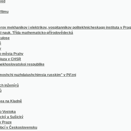
hanikov i elektrikov, vospitannikov politekhnicheskago instituta v Prage
 Třída mathematicko-přírodovědecká
 Prahy
 CHSR
vatskoi respublike
nuzhdaiushchimsia russkim" v Pil'zni
nýrů
ladně
ka
ušický
Československu
e