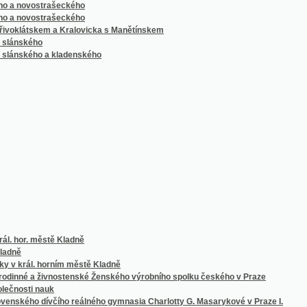
r. městě Kladně
rál. horním městě Kladně
é a živnostenské Ženského výrobního spolku českého v Praze
i nauk
 dívčího reálného gymnasia Charlotty G. Masarykové v Praze I.
ho dívčího reálného gymnasia Krásnohorská
gymnasia Charlotty G. Masarykové v Praze I.
o gymnasia Krásnohorská
ia dívčího Krásnohorská
 dívčího reálného gymnasia Krásnohorská
í a spolku Minervy v Praze
ho spolku Minervy v Praze
y na Kladně