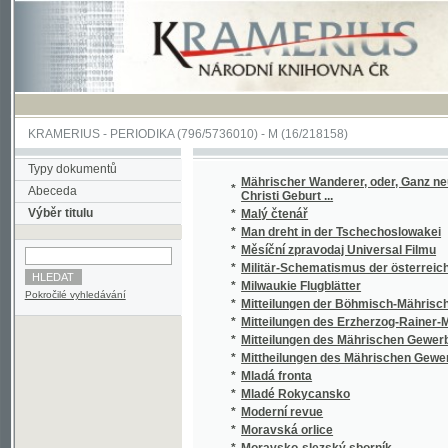
KRAMERIUS
-
PERIODIKA
(796/5736010) -
M
(16/218158)
Typy dokumentů
Mährischer Wanderer, oder, Ganz neu entwo
*
Abeceda
Christi Geburt ...
Výběr titulu
*
Malý čtenář
*
Man dreht in der Tschechoslowakei
*
Měsíční zpravodaj Universal Filmu
*
Militär-Schematismus der österreichischen
*
Milwaukie Flugblätter
Pokročilé vyhledávání
*
Mitteilungen der Böhmisch-Mährischen Film
*
Mitteilungen des Erzherzog-Rainer-Museum
*
Mitteilungen des Mährischen Gewerbemuse
*
Mittheilungen des Mährischen Gewerbemus
*
Mladá fronta
*
Mladé Rokycansko
*
Moderní revue
*
Moravská orlice
*
Moravsko-slezský sborník
*
Moravský sněmovní list
*
Morawský sněmownj list