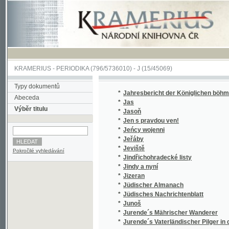
KRAMERIUS
-
PERIODIKA
(796/5736010) -
J
(15/45069)
Typy dokumentů
*
Jahresbericht der Königlichen böhmischen 
Abeceda
*
Jas
Výběr titulu
*
Jasoň
*
Jen s pravdou ven!
*
Jeńcy wojenni
*
Jeřáby
*
Jeviště
Pokročilé vyhledávání
*
Jindřichohradecké listy
*
Jindy a nyní
*
Jizeran
*
Jüdischer Almanach
*
Jüdisches Nachrichtenblatt
*
Junoš
*
Jurende´s Mährischer Wanderer
*
Jurende´s Vaterländischer Pilger in dem Ka