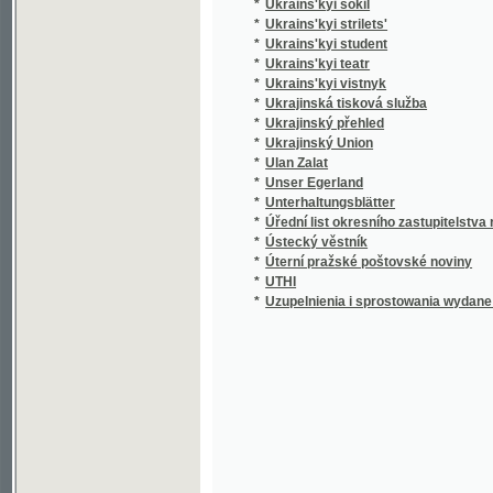
*
Ukrains'kyi teatr
*
Ukrains'kyi vistnyk
*
Ukrajinská tisková služba
*
Ukrajinský přehled
*
Ukrajinský Union
*
Ulan Zalat
*
Unser Egerland
*
Unterhaltungsblätter
*
Úřední list okresního zastupitelstva rokyca
*
Ústecký věstník
*
Úterní pražské poštovské noviny
*
UTHI
*
Uzupelnienia i sprostowania wydane dnia