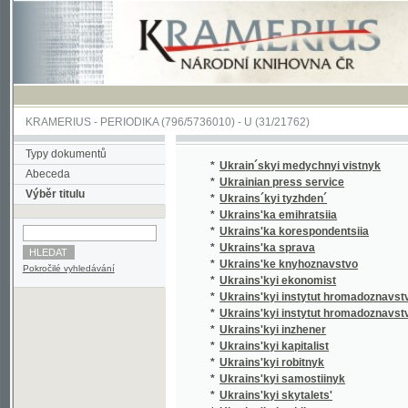
KRAMERIUS
-
PERIODIKA
(796/5736010) -
U
(31/21762)
Typy dokumentů
*
Ukrain´skyi medychnyi vistnyk
Abeceda
*
Ukrainian press service
Výběr titulu
*
Ukrains´kyi tyzhden´
*
Ukrains'ka emihratsiia
*
Ukrains'ka korespondentsiia
*
Ukrains'ka sprava
*
Ukrains'ke knyhoznavstvo
Pokročilé vyhledávání
*
Ukrains'kyi ekonomist
*
Ukrains'kyi instytut hromadoznavstva v Prazi
*
Ukrains'kyi instytut hromadoznavstva v Prazi.
*
Ukrains'kyi inzhener
*
Ukrains'kyi kapitalist
*
Ukrains'kyi robitnyk
*
Ukrains'kyi samostiinyk
*
Ukrains'kyi skytalets'
*
Ukrains'kyi sokil
*
Ukrains'kyi strilets'
*
Ukrains'kyi student