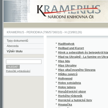
KRAMERIUS
-
PERIODIKA
(796/5736010) -
H
(23/90126)
Typy dokumentů
*
Hadifoglyok
Abeceda
*
Heilbad und Kurort
Výběr titulu
*
Hirek a sebesültek és betegekröl kiadatott
*
Hlad na Ukrajině - La famine en Ukraine
(
*
Hlas lidu
*
Hlas Ukrajiny
(
*
Hlas ultačovaného Slovana
(
Pokročilé vyhledávání
*
Hlídka zajatců
(
*
Hollywood
(
*
Holos sotsialista
(
*
Holos tabora
(
*
Horažďovický obzor
*
Horkého týdenník
(
*
Hornické a hutnické listy
*
Houpačka
*
Houpačky
(
*
Hromads'kyi vistnyk
(
*
Hronka, Podtatranská Zábavnice
(