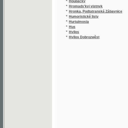
*
Humoristické listy
*
Hurtuimosia
(
*
Hus
*
Hyllos
(
*
Hyllos Dobrozwěst
(