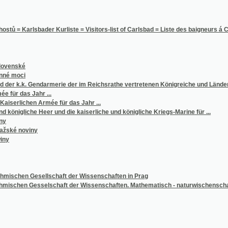
lsbader Kurliste = Visitors-list of Carlsbad = Liste des baigneurs á Carlsbad
é
i
. Gendarmerie der im Reichsrathe vertretenen Königreiche und Länder für ...
s Jahr ...
hen Armée für das Jahr ...
che Heer und die kaiserliche und königliche Kriegs-Marine für ...
oviny
en Gesellschaft der Wissenschaften in Prag
en Gesselschaft der Wissenschaften. Mathematisch - naturwischenschaftliche Classe