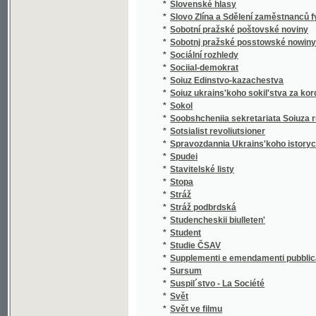
*
Sociial-demokrat
*
Soiuz Edinstvo-kazachestva
*
Soiuz ukrains'koho sokil'stva za kordonom v
*
Sokol
*
Soobshcheniia sekretariata Soiuza russkago
*
Sotsialist revoliutsioner
*
Spravozdannia Ukrains'koho istorychno-filol
*
Spudei
*
Stavitelské listy
*
Stopa
*
Stráž
*
Stráž podbrdská
*
Studencheskii biulleten'
*
Student
*
Studie ČSAV
*
Supplementi e emendamenti pubblicati il
*
Sursum
*
Suspil´stvo - La Société
*
Svět
*
Svět ve filmu
*
Svět ve filmu a obrazech
*
Světlo
*
Světozor
*
Světozor
*
Světozor
*
Svoboda
*
Svobodnaia Rossiia
*
Svobodné noviny