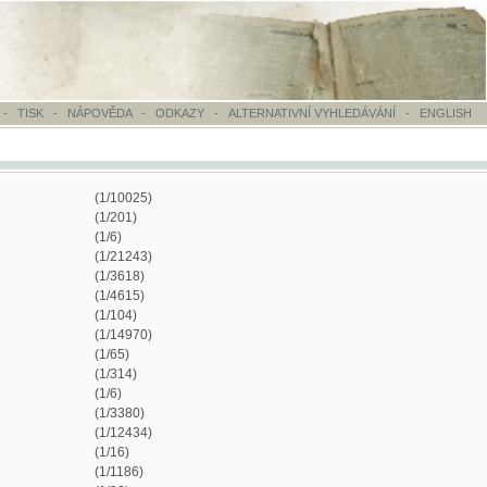
OVĚDA
-
ODKAZY
-
ALTERNATIVNÍ VYHLEDÁVÁNÍ
-
ENGLISH
(1/10025)
(1/201)
(1/6)
(1/21243)
(1/3618)
(1/4615)
(1/104)
(1/14970)
(1/65)
(1/314)
(1/6)
(1/3380)
(1/12434)
(1/16)
(1/1186)
(1/92)
(1/11899)
(1/492)