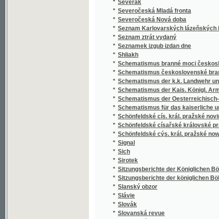
*
Seznam Karlovarských lázeňských hostů = Kar
*
Seznam ztrát vydaný
*
Seznamek izgub izdan dne
*
Shliakh
*
Schematismus branné moci československ
*
Schematismus československé branné moc
*
Schematismus der k.k. Landwehr und der k.k
*
Schematismus der Kais. Königl. Armée für da
*
Schematismus der Oesterreichisch-Kaiserlic
*
Schematismus für das kaiserliche und königli
*
Schönfeldské cís. král. pražské noviny
*
Schönfeldské císařské královské pražské n
*
Schönfeldské cýs. král. pražské nowiny
*
Signal
*
Sich
*
Sirotek
*
Sitzungsberichte der Königlichen Böhmisch
*
Sitzungsberichte der königlichen Böhmisch
*
Slanský obzor
*
Slávie
*
Slovák
*
Slovanská revue
*
Slovenské hlasy
*
Slovo Zlína a Sdělení zaměstnanců fy Baťa
*
Sobotní pražské poštovské noviny
*
Sobotnj pražské posstowské nowiny
*
Sociální rozhledy