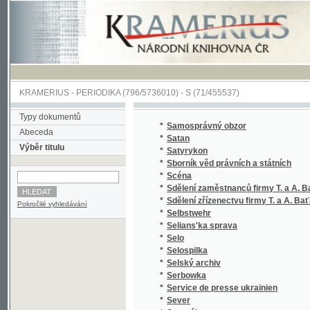
KRAMERIUS
-
PERIODIKA
(796/5736010) -
S
(71/455537)
Typy dokumentů
*
Samosprávný obzor
Abeceda
*
Satan
Výběr titulu
*
Satyrykon
*
Sborník věd právních a státních
*
Scéna
*
Sdělení zaměstnanců firmy T. a A. Baťa
*
Sdělení zřízenectvu firmy T. a A. Baťa
Pokročilé vyhledávání
*
Selbstwehr
*
Selians'ka sprava
*
Selo
*
Selospilka
*
Selský archiv
*
Serbowka
*
Service de presse ukrainien
*
Sever
*
Severák
*
Severočeská Mladá fronta
*
Severočeská Nová doba