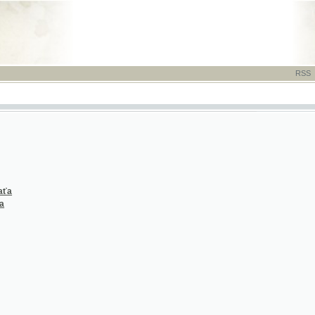
RSS
-
TISK
-
NÁP