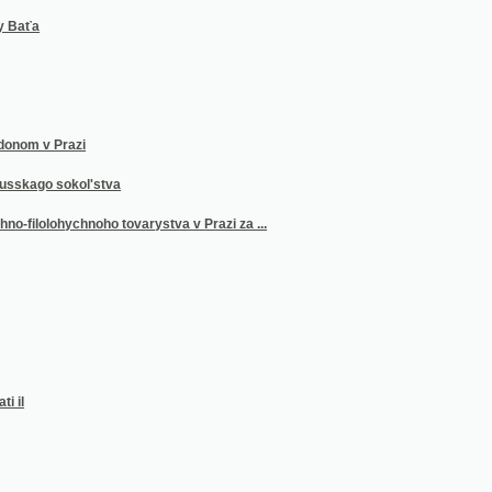
 Prazi
 sokol'stva
ohychnoho tovarystva v Prazi za ...