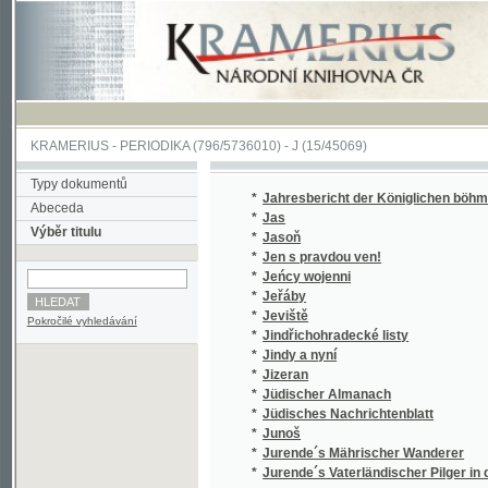
KRAMERIUS
-
PERIODIKA
(796/5736010) -
J
(15/45069)
Typy dokumentů
*
Jahresbericht der Königlichen böhmischen 
Abeceda
*
Jas
Výběr titulu
*
Jasoň
*
Jen s pravdou ven!
*
Jeńcy wojenni
*
Jeřáby
*
Jeviště
Pokročilé vyhledávání
*
Jindřichohradecké listy
*
Jindy a nyní
*
Jizeran
*
Jüdischer Almanach
*
Jüdisches Nachrichtenblatt
*
Junoš
*
Jurende´s Mährischer Wanderer
*
Jurende´s Vaterländischer Pilger in dem Ka