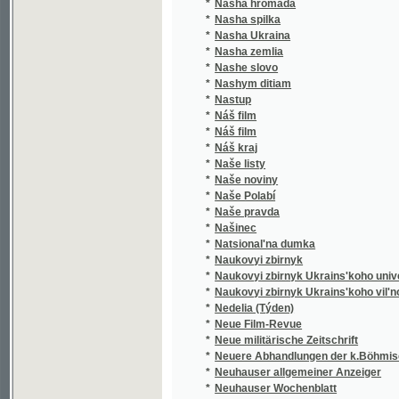
*
Nasha zemlia
*
Nashe slovo
*
Nashym ditiam
*
Nastup
*
Náš film
*
Náš film
*
Náš kraj
*
Naše listy
*
Naše noviny
*
Naše Polabí
*
Naše pravda
*
Našinec
*
Natsional'na dumka
*
Naukovyi zbirnyk
*
Naukovyi zbirnyk Ukrains'koho universytetu
*
Naukovyi zbirnyk Ukrains'koho vil'noho univ
*
Nedelia (Týden)
*
Neue Film-Revue
*
Neue militärische Zeitschrift
*
Neuere Abhandlungen der k.Böhmischen Ges
*
Neuhauser allgemeiner Anzeiger
*
Neuhauser Wochenblatt
*
Neuhauser Wochenpost
*
Nezavisimost'
*
Nikolsburger Kreisblatt
*
Nikolsburger Wochenschrift
*
Nikolsburger Wochenschrift für landwirtscha