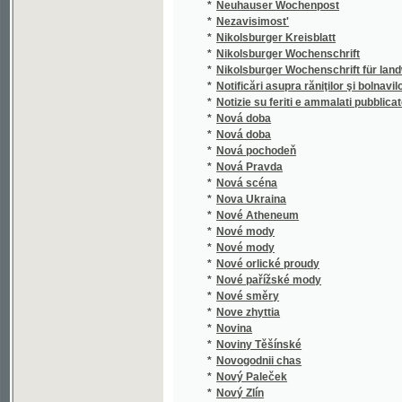
*
Notificări asupra răniţilor şi bolnavilor edată 
*
Notizie su feriti e ammalati pubblicate il
*
Nová doba
*
Nová doba
*
Nová pochodeň
*
Nová Pravda
*
Nová scéna
*
Nova Ukraina
*
Nové Atheneum
*
Nové mody
*
Nové mody
*
Nové orlické proudy
*
Nové pařížské mody
*
Nové směry
*
Nove zhyttia
*
Novina
*
Noviny Těšínské
*
Novogodnii chas
*
Nový Paleček
*
Nový Zlín
*
Novye zaprosy
*
Novyi vikhot'
*
Nowiny