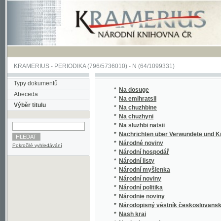
KRAMERIUS
-
PERIODIKA
(796/5736010) -
N
(64/1099331)
Typy dokumentů
*
Na dosuge
Abeceda
*
Na emihratsii
Výběr titulu
*
Na chuzhbine
*
Na chuzhyni
*
Na sluzhbi natsii
*
Nachrichten über Verwundete und Kranke 
*
Národné noviny
Pokročilé vyhledávání
*
Národní hospodář
*
Národní listy
*
Národní myšlenka
*
Národní noviny
*
Národní politika
*
Národnie noviny
*
Národopisný věstník českoslovanský
*
Nash krai
*
Nasha hromada
*
Nasha spilka
*
Nasha Ukraina