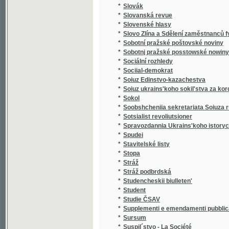
*
Sobotnj pražské posstowské nowiny
*
Sociální rozhledy
*
Sociial-demokrat
*
Soiuz Edinstvo-kazachestva
*
Soiuz ukrains'koho sokil'stva za kordonom v
*
Sokol
*
Soobshcheniia sekretariata Soiuza russkago
*
Sotsialist revoliutsioner
*
Spravozdannia Ukrains'koho istorychno-filol
*
Spudei
*
Stavitelské listy
*
Stopa
*
Stráž
*
Stráž podbrdská
*
Studencheskii biulleten'
*
Student
*
Studie ČSAV
*
Supplementi e emendamenti pubblicati il
*
Sursum
*
Suspil´stvo - La Société
*
Svět
*
Svět ve filmu
*
Svět ve filmu a obrazech
*
Světlo
*
Světozor
*
Světozor
*
Světozor