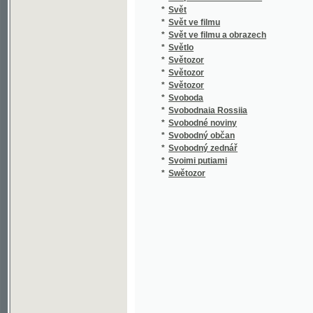
*
Svoboda
*
Svobodnaia Rossiia
*
Svobodné noviny
*
Svobodný občan
*
Svobodný zednář
*
Svoimi putiami
*
Swětozor