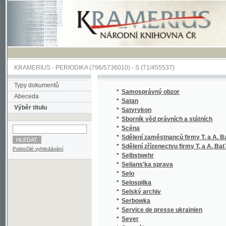
KRAMERIUS
-
PERIODIKA
(796/5736010) -
S
(71/455537)
Typy dokumentů
*
Samosprávný obzor
Abeceda
*
Satan
Výběr titulu
*
Satyrykon
*
Sborník věd právních a státních
*
Scéna
*
Sdělení zaměstnanců firmy T. a A. Baťa
*
Sdělení zřízenectvu firmy T. a A. Baťa
Pokročilé vyhledávání
*
Selbstwehr
*
Selians'ka sprava
*
Selo
*
Selospilka
*
Selský archiv
*
Serbowka
*
Service de presse ukrainien
*
Sever
*
Severák
*
Severočeská Mladá fronta
*
Severočeská Nová doba