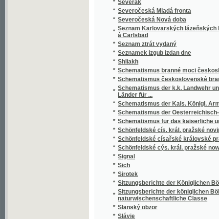
Seznam Karlovarských lázeňských hostů = Kar
*
á Carlsbad
*
Seznam ztrát vydaný
*
Seznamek izgub izdan dne
*
Shliakh
*
Schematismus branné moci československ
*
Schematismus československé branné moc
Schematismus der k.k. Landwehr und der k.
*
Länder für ...
*
Schematismus der Kais. Königl. Armée für da
*
Schematismus der Oesterreichisch-Kaiserlic
*
Schematismus für das kaiserliche und königli
*
Schönfeldské cís. král. pražské noviny
*
Schönfeldské císařské královské pražské n
*
Schönfeldské cýs. král. pražské nowiny
*
Signal
*
Sich
*
Sirotek
*
Sitzungsberichte der Königlichen Böhmisch
Sitzungsberichte der königlichen Böhmisch
*
naturwischenschaftliche Classe
*
Slanský obzor
*
Slávie
*
Slovák
*
Slovanská revue
*
Slovenské hlasy
*
Slovo Zlína a Sdělení zaměstnanců fy Baťa
*
Sobotní pražské poštovské noviny