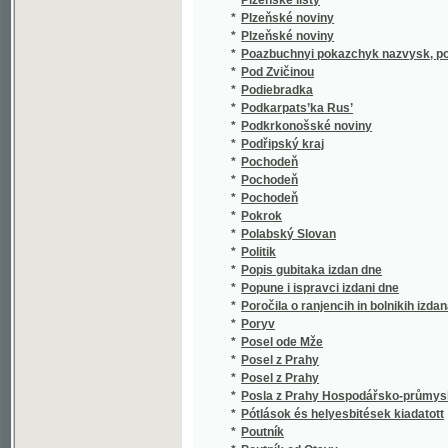
*
Poazbuchnyi pokazchyk nazvysk, podanykh 
*
Pod Zvičinou
*
Podiebradka
*
Podkarpats’ka Rus’
*
Podkrkonošské noviny
*
Podřipský kraj
*
Pochodeň
*
Pochodeň
*
Pochodeň
*
Pokrok
*
Polabský Slovan
*
Politik
*
Popis gubitaka izdan dne
*
Popune i ispravci izdani dne
*
Poročila o ranjencih in bolnikih izdana dne
*
Poryv
*
Posel ode Mže
*
Posel z Prahy
*
Posel z Prahy
*
Posla z Prahy Hospodářsko-průmyslové no
*
Pótlások és helyesbitések kiadatott
*
Poutník
*
Poutník od Otavy
*
Pozor!
*
Práce
*
Prager Film-Korrespondenz
*
Prager Film-Kurier