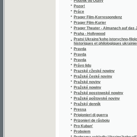
*
Prager Theater - Almanach auf das Jahr....
*
Praha - Hollywood
Pratsi Ukrains’koho istorychno-filolohychno
*
historiques et philologiques ukrainienne a P
*
Pravda
*
Pravda
*
Pravda
*
Právo lidu
*
Prazské cžeské nowiny
*
Pražské české noviny
*
Pražské noviny
*
Pražské nowiny
*
Pražské posstowské nowiny
*
Pražské poštovské noviny
*
Pražský denník
*
Pressa
*
Prigionieri di guerra
*
Prizonieri de răsboiu
*
Pro Kuban'
*
Proboiem
*
Prohrama vykladiv Ukrains'koho vil'noho univ
*
Promin'
*
Průboj
*
Průkopník
*
Průmyslník
*
První doplňkový svazek Zákonů školských
*
Přástky
*
Předvoj