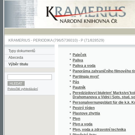
KRAMERIUS
-
PERIODIKA
(796/5736010) -
P
(71/828529)
Typy dokumentů
*
Paleček
Abeceda
*
Paliva
Výběr titulu
*
Paliva a voda
*
Panoráma zahraničního filmového tisku
*
Partiinaja mysl'
*
Pás
*
Pautník
Pokročilé vyhledávání
Peredzizdovyi biuleten' Marksivs'koi hrupy 
*
Drahomanova u Vidni i Sots. stud. soiuzu H
*
Personalvernungsblatt für die k.k. Kreigs-M
*
Pestrý týden
*
Plastove zhyttia
*
Plyn
*
Plyn a voda
*
Plyn, voda a zdravotní technika
*
Plzeňské listy
*
Plzeňské noviny
*
Plzeňské noviny