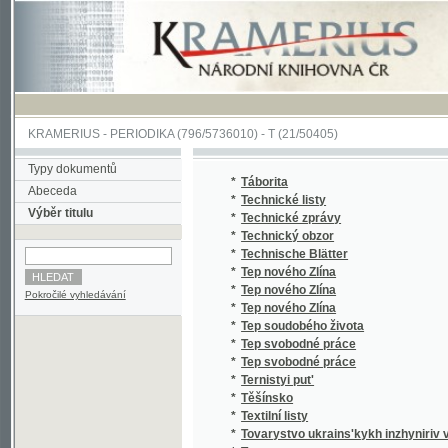
KRAMERIUS
-
PERIODIKA
(796/5736010) -
T
(21/50405)
Typy dokumentů
*
Táborita
Abeceda
*
Technické listy
Výběr titulu
*
Technické zprávy
*
Technický obzor
*
Technische Blätter
*
Tep nového Zlína
*
Tep nového Zlína
Pokročilé vyhledávání
*
Tep nového Zlína
*
Tep soudobého života
*
Tep svobodné práce
*
Tep svobodné práce
*
Ternistyi put'
*
Těšínsko
*
Textilní listy
*
Tovarystvo ukrains'kykh inzhyniriv v CH.S.
*
Tramp
*
Trudova Ukraina
*
Tsagan ovsni dol'gan