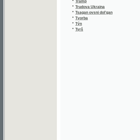
*
Tvorba
*
Týn
*
Tyrš