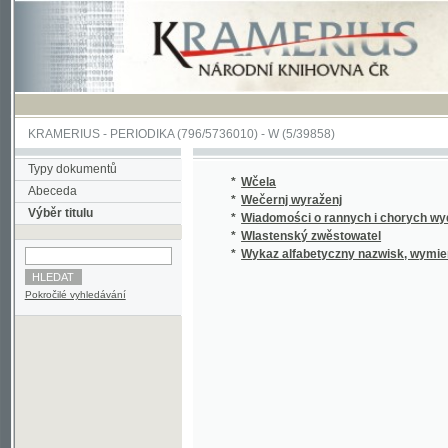
KRAMERIUS
-
PERIODIKA
(796/5736010) -
W
(5/39858)
Typy dokumentů
*
Wčela
Abeceda
*
Wečernj wyraženj
Výběr titulu
*
Wiadomości o rannych i chorych wydane dn
*
Wlastenský zwěstowatel
*
Wykaz alfabetyczny nazwisk, wymienionych w
Pokročilé vyhledávání