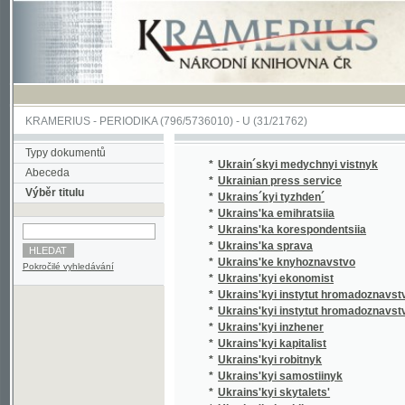
KRAMERIUS
-
PERIODIKA
(796/5736010) -
U
(31/21762)
Typy dokumentů
*
Ukrain´skyi medychnyi vistnyk
Abeceda
*
Ukrainian press service
Výběr titulu
*
Ukrains´kyi tyzhden´
*
Ukrains'ka emihratsiia
*
Ukrains'ka korespondentsiia
*
Ukrains'ka sprava
*
Ukrains'ke knyhoznavstvo
Pokročilé vyhledávání
*
Ukrains'kyi ekonomist
*
Ukrains'kyi instytut hromadoznavstva v Prazi
*
Ukrains'kyi instytut hromadoznavstva v Prazi.
*
Ukrains'kyi inzhener
*
Ukrains'kyi kapitalist
*
Ukrains'kyi robitnyk
*
Ukrains'kyi samostiinyk
*
Ukrains'kyi skytalets'
*
Ukrains'kyi sokil
*
Ukrains'kyi strilets'
*
Ukrains'kyi student