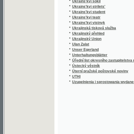
*
Ukrains'kyi teatr
*
Ukrains'kyi vistnyk
*
Ukrajinská tisková služba
*
Ukrajinský přehled
*
Ukrajinský Union
*
Ulan Zalat
*
Unser Egerland
*
Unterhaltungsblätter
*
Úřední list okresního zastupitelstva rokyca
*
Ústecký věstník
*
Úterní pražské poštovské noviny
*
UTHI
*
Uzupelnienia i sprostowania wydane dnia